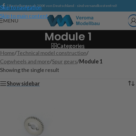
| Bestellungen ab 200€ von Deutschland - sind versandkostenfrei!
Skip to navigation
Skip to main content
MENU
Module 1
Categories
Home
/
Technical model construction
/
Cogwheels and more
/
Spur gears
/
Module 1
Showing the single result
Show sidebar