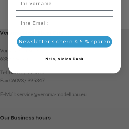
Email
Veroma Modellbau GmbH
Newsletter sichern & 5 % sparen
Von Cancrin Str.7
63877 Sailauf
Nein, vielen Dank
Tel. 06093 / 995346
Fax 06093 / 995347
E-Mail: service@veroma-modellbau.eu
Our Business hours