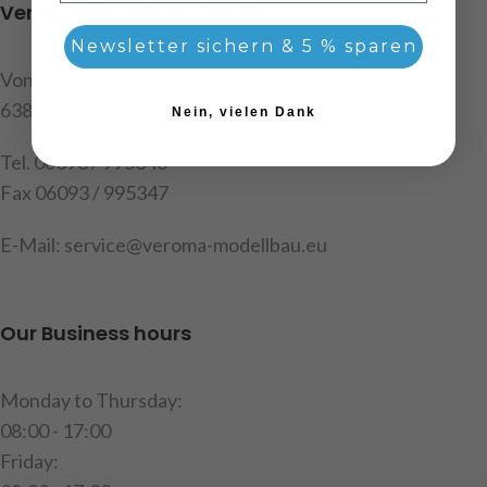
Veroma Modellbau GmbH
Newsletter sichern & 5 % sparen
Von Cancrin Str.7
63877 Sailauf
Nein, vielen Dank
Tel. 06093 / 995346
Fax 06093 / 995347
E-Mail: service@veroma-modellbau.eu
Our Business hours
Monday to Thursday:
08:00 - 17:00
Friday: