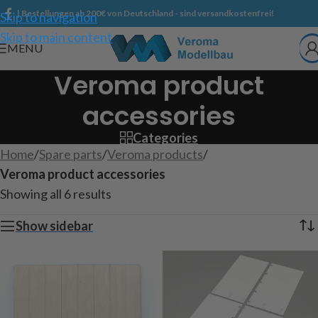
| Bestellungen ab 200€ von Deutschland - sind versandkostenfrei!
Skip to navigation
Skip to main content
MENU
Veroma product
accessories
Categories
Home
/
Spare parts
/
Veroma products
/
Veroma product accessories
Showing all 6 results
Show sidebar