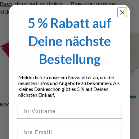
Rear door set curtains
Blue curtains set
side and box trailer
32,50
€
5 % Rabatt auf
16,50
€
Deine nächste
Bestellung
Melde dich zu unserem Newsletter an, um die
neuesten Infos und Angebote zu bekommen. Als
kleines Dankeschön gibt es 5 % auf Deinen
nächsten Einkauf.
Red curtains set
White curtains set
Vorname
32,50
€
32,50
€
Email