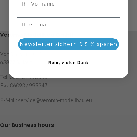
Email
Veroma Modellbau GmbH
Newsletter sichern & 5 % sparen
Von Cancrin Str.7
63877 Sailauf
Nein, vielen Dank
Tel. 06093 / 995346
Fax 06093 / 995347
E-Mail: service@veroma-modellbau.eu
Our Business hours