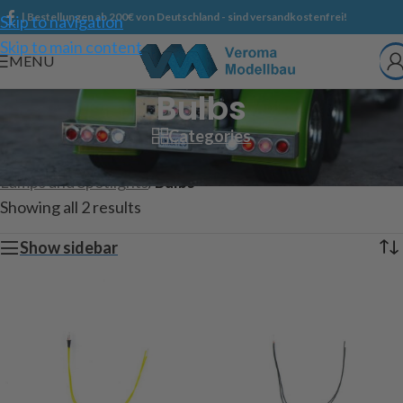
| Bestellungen ab 200€ von Deutschland - sind versandkostenfrei!
Skip to navigation
Skip to main content
MENU
Bulbs
Categories
Home
/
Spare parts
/
Veroma products
/
Lamps and Spotlights
/
Bulbs
Showing all 2 results
Show sidebar