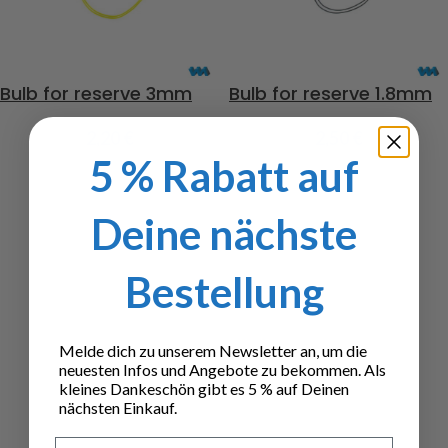
Bulb for reserve 3mm
Bulb for reserve 1.8mm
2,20
€
2,50
€
5 % Rabatt auf
Deine nächste
Bestellung
Melde dich zu unserem Newsletter an, um die
neuesten Infos und Angebote zu bekommen. Als
kleines Dankeschön gibt es 5 % auf Deinen
nächsten Einkauf.
Vorname