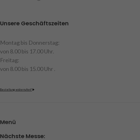
Art.Nr. 191541
Kabellänge ca. 60cm, Abm:
LxBxH : 51x12x7mm, Inhalt: 1
Rückleuchte links, 1
Unsere Geschäftszeiten
Rückleuchte rechts, Anleitung
Achtung!
Nicht für Kinder
Montag bis Donnerstag:
unter 14 Jahren geeignet.
von 8.00 bis 17.00 Uhr.
Art.Nr. 191523
Freitag:
von 8.00 bis 15.00 Uhr .
Bestellung widerrufen?
Menü
Nächste Messe: