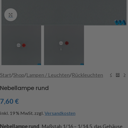
Click to enlarge
Start
/
Shop
/
Lampen / Leuchten
/
Rückleuchten
Nebellampe rund
7,60
€
inkl. 19 % MwSt.
zzgl.
Versandkosten
Nebellampe rund
, Maßstab 1/16 – 1/14.5, das Gehäuse