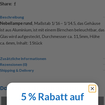
Share:
Beschreibung
Nebellampe rund
, Maßstab 1/16 – 1/14.5, das Gehäuse
ist aus Aluminium, ist mit einem Birnchen beleuchtbar, das
Glas wird aufgesteckt, Durchmesser ca. 11,5mm, Höhe
ca. 6mm, Inhalt: 1 Stück
Zusätzliche Informationen
Rezensionen (0)
Shipping & Delivery
Das könnte dir auch gefallen …
5 % Rabatt auf