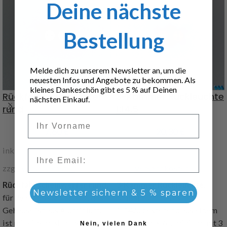
Deine nächste
Bestellung
Melde dich zu unserem Newsletter an, um die
neuesten Infos und Angebote zu bekommen. Als
kleines Dankeschön gibt es 5 % auf Deinen
Rückfahrscheinwerfer
3-Kammer Rückleuchte
nächsten Einkauf.
rund
1:14.5
Vorname
7,60
€
20,30
€
inkl. 19 % MwSt.
inkl. 19 % MwSt.
Email
zzgl.
Versandkosten
zzgl.
Versandkosten
Rückfahrscheinwerfer rund
,
3-Kammer Rückleuchte
,
Newsletter sichern & 5 % sparen
für den Maßstab 1:14.5 , das
Maßstab 1/16 bis
Gehäuse ist aus Aluminium,
1/14,5, bestehend aus einem
ist mit einem Birnchen
Gehäuse aus Aluminium mit 3
Nein, vielen Dank