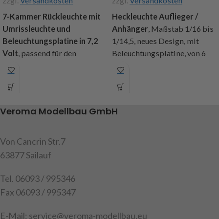
zzgl.
Versandkosten
zzgl.
Versandkosten
7-Kammer Rückleuchte mit
Heckleuchte Auflieger /
Umrissleuchte und
Anhänger
, Maßstab 1/16 bis
Beleuchtungsplatine in 7,2
1/14,5, neues Design, mit
Volt
, passend für den
Beleuchtungsplatine, von 6
Maßstab 1/16 – 1/14.5 ,
bis 13,5 Volt, Lichtfunktionen:
Anschlussfertig aufgebaut,
Standlicht, Bremslicht,
Umrissleuchte aus flexiblem
Binker l+r,
Gummi, LED weiss und rot
Rückfahrscheinwerfer,
Veroma Modellbau GmbH
leuchtend, mit
Nebellicht, Abm. (lxbxh):
Kunststoffeinsätzen für ein
32x12x7mm, Kabellänge
bessere Ausleuchtung der
700mm, Inhalt: 1 Paar
Von Cancrin Str.7
einzelnen Kammern, mit
Heckleuchten mit Platinen,
63877 Sailauf
SMD-LEDs bestückt,
Befestigungsschrauben,
gemeinsamer Pluspol, 4
Anleitung
Tel. 06093 / 995346
Lichtfunktionen : Blinker,
Fax 06093 / 995347
Achtung! Nicht für Kinder
Rücklicht + Umrissleuchte,
unter 14 Jahren geeignet.
Bremslicht und Rückfahrlicht,
E-Mail: service@veroma-modellbau.eu