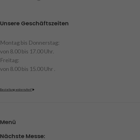
Lochmaske selbstklebend, 2x
unter 14 Jahren geeignet.
Befestigungsschraube, 1
Art.Nr. 191534
Diode bei 12 Volt
Unsere Geschäftszeiten
Betriebsspannung
Achtung : Nicht geeignet für
Montag bis Donnerstag:
die MFC von Tamiya
von 8.00 bis 17.00 Uhr.
Art.Nr. 907679
Freitag:
Achtung!
Nicht für Kinder
von 8.00 bis 15.00 Uhr .
unter 14 Jahren geeignet.
Bestellung widerrufen?
Menü
Nächste Messe: