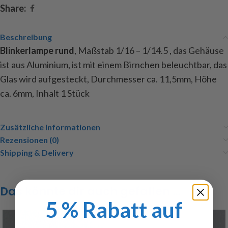
Share:
Beschreibung
Blinkerlampe rund
, Maßstab 1/16 – 1/14.5 , das Gehäuse
ist aus Aluminium, ist mit einem Birnchen beleuchtbar, das
Glas wird aufgesteckt, Durchmesser ca. 11,5mm, Höhe
ca. 6mm, Inhalt 1 Stück
Zusätzliche Informationen
Rezensionen (0)
Shipping & Delivery
Das könnte dir auch gefallen …
5 % Rabatt auf