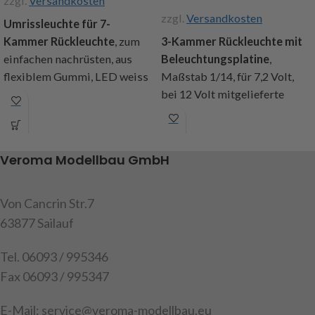
zzgl.
Versandkosten
zzgl.
Versandkosten
Umrissleuchte für 7-
Kammer Rückleuchte
, zum
3-Kammer Rückleuchte mit
einfachen nachrüsten, aus
Beleuchtungsplatine
,
flexiblem Gummi, LED weiss
Maßstab 1/14, für 7,2 Volt,
und rot leuchtend, von 7,2 bis
bei 12 Volt mitgelieferte
13 Volt, Kabellänge 60cm,
Diode verwenden,
wird unter die bestehende
Lichtfunktionen: Rücklicht,
Rückleuchte von Veroma oder
Bremslicht und Blinker,
Veroma Modellbau GmbH
Carson montiert, durch
schwarze Lochmaske für LED
Adapterplatten auch passend
- Effekt, Kabellänge ca.
für die ältere Alu-Stoßstange,
550mm, Ø vom Gehäuse
Von Cancrin Str.7
direkter Anschluss an das
11mm, Höhe 7,5mm,
63877 Sailauf
Standlicht vom Lichtmodul,
Befestigungsschraube mittig
Inhalt: 1 Satz Umrissleuchten
M2, Inhalt: 2 vorgefertigte
Tel. 06093 / 995346
l+r, 1 Satz Adapterplatten l+r,
Gehäuse mit Lichteinsätzen,
Fax 06093 / 995347
Anleitung
Platine und Kabel, 2x rote
Gläser, 2x orange Gläser, 2x
E-Mail: service@veroma-modellbau.eu
Achtung! Nicht für Kinder