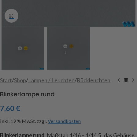
Click to enlarge
Start
/
Shop
/
Lampen / Leuchten
/
Rückleuchten
Blinkerlampe rund
7,60
€
inkl. 19 % MwSt.
zzgl.
Versandkosten
Blinkerlampe rund
, Maßstab 1/16 – 1/14.5 , das Gehäuse