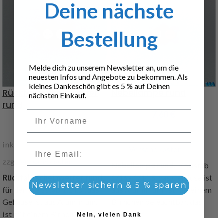
Deine nächste
Bestellung
Melde dich zu unserem Newsletter an, um die
neuesten Infos und Angebote zu bekommen. Als
kleines Dankeschön gibt es 5 % auf Deinen
Rückfahrscheinwerfer
Nebellampe rund
nächsten Einkauf.
rund
Vorname
7,60
€
7,60
€
inkl. 19 % MwSt.
inkl. 19 % MwSt.
Email
zzgl.
Versandkosten
zzgl.
Versandkosten
Nebellampe rund
, Maßstab
Rückfahrscheinwerfer rund
,
1/16 - 1/14.5, das Gehäuse ist
Newsletter sichern & 5 % sparen
für den Maßstab 1:14.5 , das
aus Aluminium, ist mit einem
Gehäuse ist aus Aluminium,
Birnchen beleuchtbar, das
ist mit einem Birnchen
Glas wird aufgesteckt,
Nein, vielen Dank