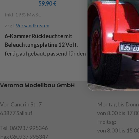
59,90
€
5
inkl. 19 % MwSt.
inkl. 19 % MwSt.
zzgl.
Versandkosten
zzgl.
Versandkost
6-Kammer Rückleuchte mit
7-Kammer Rückl
Beleuchtungsplatine 12 Volt
,
Beleuchtungspl
fertig aufgebaut, passend für den
fertig aufgebaut
Maßstab 1/16 - 1/14.5 , mit
Maßstab 1/16 - 1
Kunststoffeinsätzen für ein
Kunststoffeinsä
bessere Ausleuchtung der
bessere Ausleu
Veroma Modellbau GmbH
Unsere Geschä
einzelnen Kammern, mit SMD-
einzelnen Kamm
LEDs bestückt, gemeinsamer
LEDs bestückt,
Von Cancrin Str.7
Montag bis Donn
Pluspol, 5 Lichtfunktionen: Blinker,
Pluspol, 5 Lichtf
63877 Sailauf
von 8.00 bis 17.0
Bremslicht, Fahrlicht +
Rücklicht, Brems
Freitag:
Positionslampe,
und Rückfahrlich
Tel. 06093 / 995346
von 8.00 bis 15.00
Rückfahrscheinwerfer und
60cm, Abm: LxB
Fax 06093 / 995347