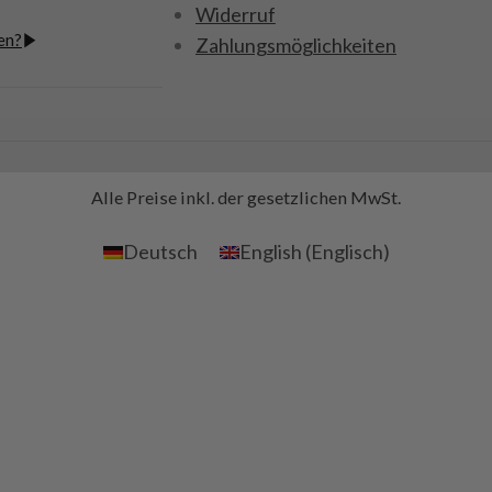
chte links, 1
Widerruf
hts, 4
en?
Zahlungsmöglichkeiten
hrauben M2x6,
für Kinder unter
Alle Preise inkl. der gesetzlichen MwSt.
net.
Deutsch
English
(
Englisch
)