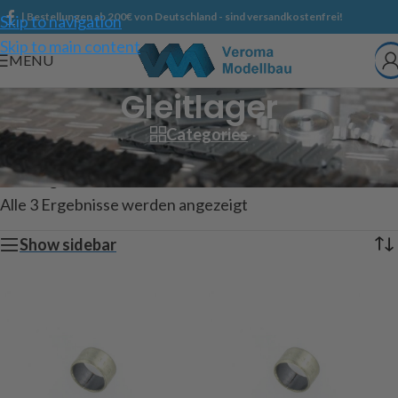
| Bestellungen ab 200€ von Deutschland - sind versandkostenfrei!
Skip to navigation
Skip to main content
MENU
Gleitlager
Categories
Start
/
Shop
/
Technischer Modellbau
/
Lager und Flansche
/
Gleitlager
Alle 3 Ergebnisse werden angezeigt
Show sidebar