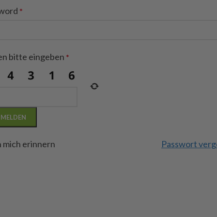
word
*
en bitte eingeben
*
MELDEN
 mich erinnern
Passwort verg