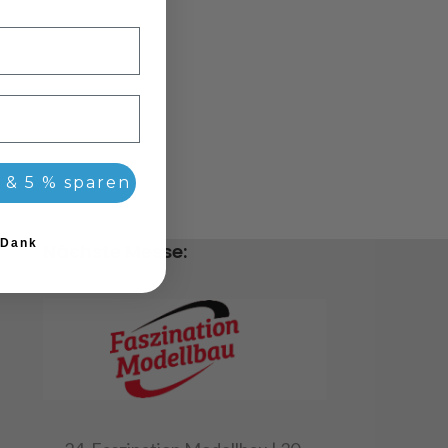
 & 5 % sparen
 Dank
Nächste Messe: