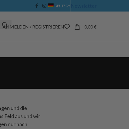
Newsletter
DEUTSCH
ANMELDEN / REGISTRIEREN
0,00
€
ngen und die
as Feld aus und wir
agen nur nach