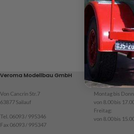
Veroma Modellbau GmbH
Unsere Geschä
Von Cancrin Str.7
Montag bis Donn
63877 Sailauf
von 8.00 bis 17.0
Freitag:
Tel. 06093 / 995346
von 8.00 bis 15.00
Fax 06093 / 995347