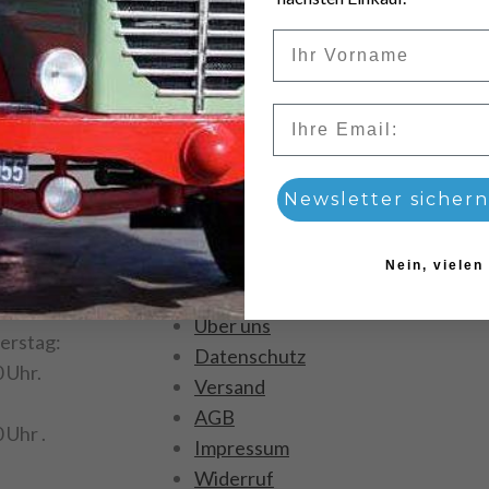
Vorname
Email
Newsletter sichern
Nein, vielen
ftszeiten
Menü
Über uns
erstag:
Datenschutz
0 Uhr.
Versand
AGB
 Uhr .
Impressum
Widerruf