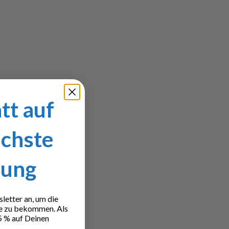
tt auf
ächste
lung
etter an, um die
e zu bekommen. Als
5 % auf Deinen