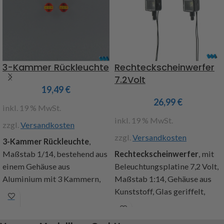
Diode für 12 Volt Betrieb,
907575 und 907052, Inhalt : 2
Anleitung.
Platinen
Art.Nr. 907554
Art.Nr. 907184
Achtung : Nicht geeignet für
3-Kammer Rückleuchte
Rechteckscheinwerfer
die MFC von Tamiya
7.2Volt
19,49
€
26,99
€
inkl. 19 % MwSt.
inkl. 19 % MwSt.
zzgl.
Versandkosten
zzgl.
Versandkosten
3-Kammer Rückleuchte
,
Maßstab 1/14, bestehend aus
Rechteckscheinwerfer
, mit
einem Gehäuse aus
Beleuchtungsplatine 7,2 Volt,
Aluminium mit 3 Kammern,
Maßstab 1:14, Gehäuse aus
Durchmesser ca. 11mm ,
Kunststoff, Glas geriffelt,
Höhe ca. 6mm, die mit
Abm.: Gehäuse 8,5 x 8,5mm,
Birnchen beleuchtbar sind .
Tiefe 7mm, Gesamthöhe mit