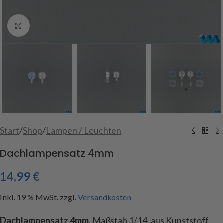
Click to enlarge
Start
/
Shop
/
Lampen / Leuchten
Dachlampensatz 4mm
14,99
€
inkl. 19 % MwSt.
zzgl.
Versandkosten
Dachlampensatz 4mm
, Maßstab 1/14, aus Kunststoff,