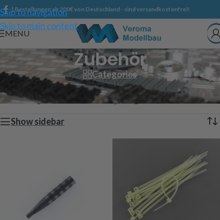
| Bestellungen ab 200€ von Deutschland - sind versandkostenfrei!
Skip to navigation
Skip to main content
MENU
Zubehör
Categories
Start
/
Shop
/
Technischer Modellbau
/
Zubehör
Alle 12 Ergebnisse werden angezeigt
Show sidebar