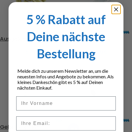
5 % Rabatt auf
Deine nächste
Ausgleichshülsen
Gabelgelenk M4
Bestellung
6,49
€
3,20
€
Melde dich zu unserem Newsletter an, um die
neuesten Infos und Angebote zu bekommen. Als
kleines Dankeschön gibt es 5 % auf Deinen
nächsten Einkauf.
Vorname
Email
Gelenkkopf M5
-55%