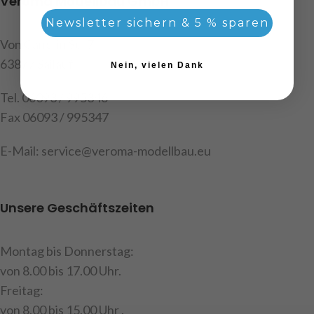
Veroma Modellbau GmbH
Newsletter sichern & 5 % sparen
Von Cancrin Str.7
63877 Sailauf
Nein, vielen Dank
Tel. 06093 / 995346
Fax 06093 / 995347
E-Mail: service@veroma-modellbau.eu
Unsere Geschäftszeiten
Montag bis Donnerstag:
von 8.00 bis 17.00 Uhr.
Freitag:
von 8.00 bis 15.00 Uhr .