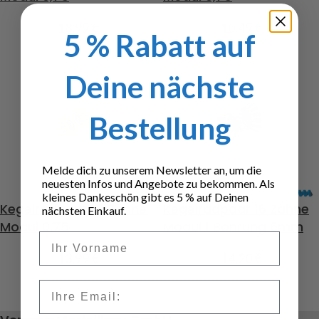
18,99
€
10,49
€
5 % Rabatt auf
Deine nächste
Bestellung
Melde dich zu unserem Newsletter an, um die
neuesten Infos und Angebote zu bekommen. Als
kleines Dankeschön gibt es 5 % auf Deinen
Kegelradpaar 15 Zähne
Kegelradpaar 16 Zähne
nächsten Einkauf.
Modul 0,75
Modul 1 Bohrung 6mm
Vorname
13,99
€
14,20
€
Email