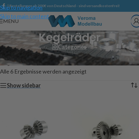
| Bestellungen ab 200€ von Deutschland - sind versandkostenfrei!
Skip to navigation
Skip to main content
MENU
Kegelräder
Categories
Start
/
Shop
/
Technischer Modellbau
/
Zahnräder & Co.
/
Kegelräder
Alle 6 Ergebnisse werden angezeigt
Show sidebar