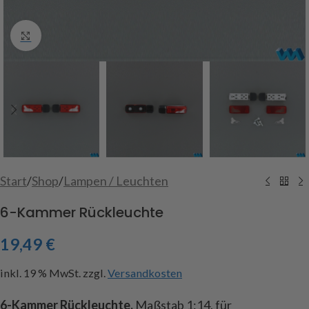
Click to enlarge
Start
/
Shop
/
Lampen / Leuchten
6-Kammer Rückleuchte
19,49
€
inkl. 19 % MwSt.
zzgl.
Versandkosten
6-Kammer Rückleuchte,
Maßstab 1:14, für