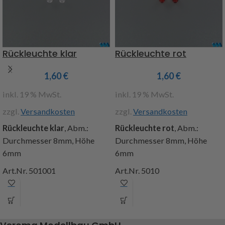
enthalten.
enthalten.
Art.Nr. 907386
Art.Nr. 907385
Achtung : Nicht geeignet für
Achtung : Nicht geeignet für
Rückleuchte klar
Rückleuchte rot
die MFC von Tamiya
die MFC von Tamiya
1,60
€
1,60
€
inkl. 19 % MwSt.
inkl. 19 % MwSt.
zzgl.
Versandkosten
zzgl.
Versandkosten
Rückleuchte klar
, Abm.:
Rückleuchte rot
, Abm.:
Durchmesser 8mm, Höhe
Durchmesser 8mm, Höhe
6mm
6mm
Art.Nr. 501001
Art.Nr. 5010