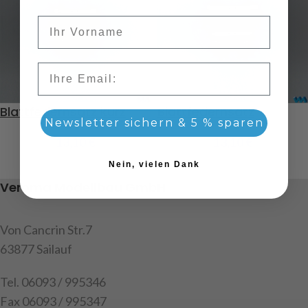
Vorname
Email
Blattfedernsatz kurz
Blattfedernsatz
Newsletter sichern & 5 % sparen
13,10
€
13,10
€
Nein, vielen Dank
Veroma Modellbau GmbH
Von Cancrin Str.7
63877 Sailauf
Tel. 06093 / 995346
Fax 06093 / 995347