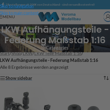
| Bestellungen ab 200€ von Deutschland - sind versandkostenfrei!
Skip to navigation
Skip to main content
MENU
LKW Aufhängungsteile -
Federung Maßstab 1:16
Categories
Start
/
Shop
/
LKW
/
LKW Teile Maßstab 1:16
/
LKW Aufhängungsteile - Federung Maßstab 1:16
Alle 8 Ergebnisse werden angezeigt
Show sidebar