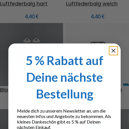
Luftfederbalg hart
Luftfederbalg weich
4,40
€
4,40
€
5 % Rabatt auf
Deine nächste
Blattfedernverbinder
Blattfedernaufnahme
Bestellung
29,70
€
7,60
€
Melde dich zu unserem Newsletter an, um die
neuesten Infos und Angebote zu bekommen. Als
kleines Dankeschön gibt es 5 % auf Deinen
nächsten Einkauf.