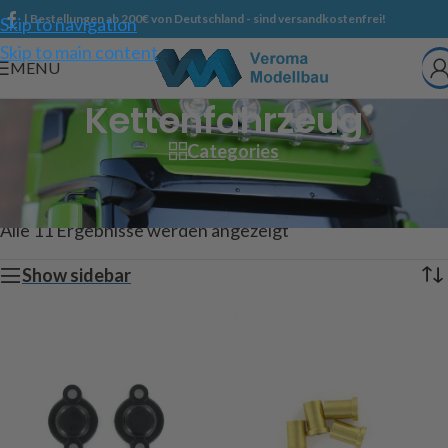
| Bestellungen ab 200€ von Deutschland - sind versandkostenfrei!
Skip to navigation
Skip to main content
MENU
Kettenfahrzeug
Categories
Start
/
Shop
/
Ersatzteile
/
Veroma-Bausätze
/
Kettenfahrzeug
Alle 11 Ergebnisse werden angezeigt
Show sidebar