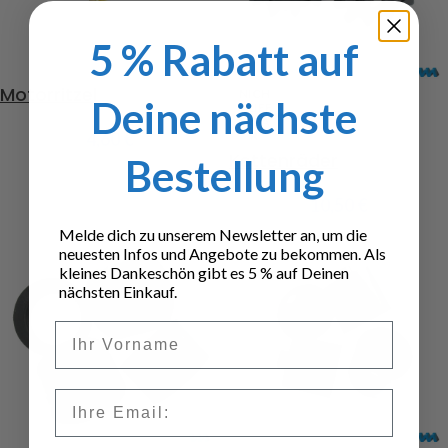
5 % Rabatt auf
Motorritzel
NICH
Deine nächste
T LIEF
ERBA
4,60
€
R
Kettenräder
Bestellung
10,50
€
Melde dich zu unserem Newsletter an, um die
neuesten Infos und Angebote zu bekommen. Als
kleines Dankeschön gibt es 5 % auf Deinen
nächsten Einkauf.
Vorname
Email