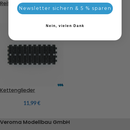
Reifen
Laufrolle
Newsletter sichern & 5 % sparen
10,50
€
10,50
€
Nein, vielen Dank
Kettenglieder
11,99
€
Veroma Modellbau GmbH