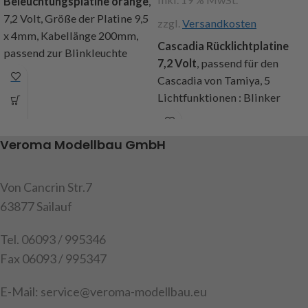
Beleuchtungsplatine orange
,
7,2 Volt, Größe der Platine 9,5
zzgl.
Versandkosten
x 4mm, Kabellänge 200mm,
Cascadia Rücklichtplatine
passend zur Blinkleuchte
7,2 Volt
, passend für den
orange Art.Nr. 216984, Inhalt:
Cascadia von Tamiya, 5
2 Platinen
Lichtfunktionen : Blinker
Art.Nr. 191558
rechts + links, Fahrlicht,
Bremslicht und
Veroma Modellbau GmbH
Rückfahrscheinwerfer,
farbige Litzenkabel mit einer
Länge von ca. 60cm, Inhalt : 1
Von Cancrin Str.7
Beleuchtungsplatine,
63877 Sailauf
Einbauanleitung
Tel. 06093 / 995346
Art.Nr. 907561
Fax 06093 / 995347
Achtung : Nicht geeignet für
die MFC von Tamiya
E-Mail: service@veroma-modellbau.eu