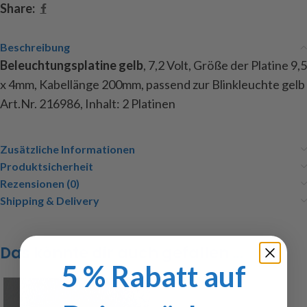
Share:
Beschreibung
Beleuchtungsplatine gelb
, 7,2 Volt, Größe der Platine 9,5
x 4mm, Kabellänge 200mm, passend zur Blinkleuchte gelb
Art.Nr. 216986, Inhalt: 2 Platinen
Zusätzliche Informationen
Produktsicherheit
Rezensionen (0)
Shipping & Delivery
Das könnte dir auch gefallen …
5 % Rabatt auf