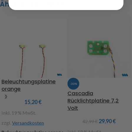
Ähnliche Produkte
Beleuchtungsplatine
-30%
orange
Cascadia
Rücklichtplatine 7,2
15,20
€
Volt
inkl. 19 % MwSt.
29,90
€
42,99
€
zzgl.
Versandkosten
inkl. 19 % MwSt.