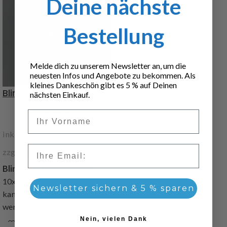
Deine nächste
Bestellung
Melde dich zu unserem Newsletter an, um die
neuesten Infos und Angebote zu bekommen. Als
kleines Dankeschön gibt es 5 % auf Deinen
Blinkleuchte gelb
nächsten Einkauf.
Vorname
5,60
€
inkl. 19 % MwSt.
Email
zzgl.
Versandkosten
Blinkleuchte gelb
, Abm.:
10x5x5mm,
Newsletter sichern & 5 % sparen
kann als Nebellampe verwendet
werden
Nein, vielen Dank
Art.Nr. 216986