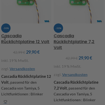
Einbauanleitung
Art.Nr. 907565
Achtung : Nicht geeignet für
die MFC von Tamiya
-30%
-30%
Cascadia
Cascadia
Rücklichtplatine 12 Volt
Rücklichtplatine 7,2
Volt
29,90
€
42,99
€
29,90
€
42,99
€
inkl. 19 % MwSt.
inkl. 19 % MwSt.
zzgl.
Versandkosten
zzgl.
Versandkosten
Cascadia Rücklichtplatine 12
Volt
, passend für den
Cascadia Rücklichtplatine
Cascadia von Tamiya, 5
7,2 Volt
, passend für den
Lichtfunktionen : Blinker
Cascadia von Tamiya, 5
rechts + links, Fahrlicht,
Lichtfunktionen : Blinker