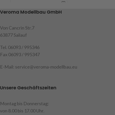
Bremslicht und
rechts + links, Fahrlicht,
Rückfahrscheinwerfer,
Bremslicht und
Veroma Modellbau GmbH
farbige Litzenkabel mit einer
Rückfahrscheinwerfer,
Länge von ca. 60cm, Inhalt : 1
farbige Litzenkabel mit einer
Beleuchtungsplatine,
Länge von ca. 60cm, Inhalt : 1
Von Cancrin Str.7
Einbauanleitung
Beleuchtungsplatine,
63877 Sailauf
Einbauanleitung
Art.Nr. 907562
Tel. 06093 / 995346
Art.Nr. 907561
Achtung : Nicht geeignet für
Fax 06093 / 995347
die MFC von Tamiya
Achtung : Nicht geeignet für
die MFC von Tamiya
E-Mail: service@veroma-modellbau.eu
Unsere Geschäftszeiten
Montag bis Donnerstag:
von 8.00 bis 17.00 Uhr.