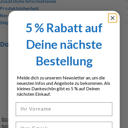
Zusätzliche Informationen
Produktsicherheit
Rezensionen (0)
Shipping & Delivery
5 % Rabatt auf
Deine nächste
Das könnte dir auch gefallen …
Bestellung
Melde dich zu unserem Newsletter an, um die
neuesten Infos und Angebote zu bekommen. Als
kleines Dankeschön gibt es 5 % auf Deinen
nächsten Einkauf.
Vorname
Scania
Email
Scheinwerferplatine 7,2