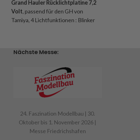
Grand Hauler Rücklichtplatine 7,2
MB Scheinwer
Volt
, passend für den GH von
passend für d
Tamiya, 4 Lichtfunktionen : Blinker
6 Lichtfunktio
rechts + links in rot, 3
seitliche Beg
Positionslichter in rot / Bremslicht
Blinkerfunktio
heller leuchtend,
Fahrzeug leuc
Nächste Messe:
Rückfahrscheinwerfer, farbige
heller als di
Litzenkabel mit einer Länge von ca.
), Standlicht, 
55cm, Inhalt : 1
und Nebelsch
Beleuchtungsplatine,
Litzenkabel m
Einbauanleitung
20cm, Inhalt :
Beleuchtungs
Achtung
: Nicht geeignet für die
Befestigungs
MFC
24. Faszination Modellbau | 30.
Einbauanleit
Oktober bis 1. November 2026 |
Art.Nr. 907393
Art.Nr. 9075
Messe Friedrichshafen
Achtung : Nic