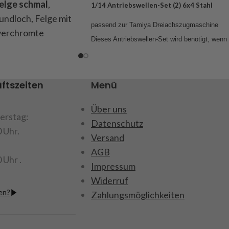
elge schmal
,
1/14 Antriebswellen-Set (2) 6x4 Stahl
undloch, Felge mit
passend zur Tamiya Dreiachszugmaschine
 verchromte
D
ieses Antriebswellen-Set wird benötigt, wenn
 Nabenabdeckung
eine 3-achsige Zugmaschine mit zwei
passend für alle
selbstsperrenden Hinterachsen von Carson
halt : 2 Alu -
umgerüstet wird.
ftszeiten
Menü
nabdeckungen, 20
Abm. Antriebswelle: Länge 1, 95 mm; Länge 2,
erchromt,
Über uns
41 mm
erstag:
Datenschutz
Material: Stahl gehärtet
0 Uhr.
Versand
Packungsinhalt: 2 Antriebswellen.
AGB
Art.Nr. 907279
für Kinder unter
 Uhr .
Impressum
net.
Widerruf
en?
Zahlungsmöglichkeiten