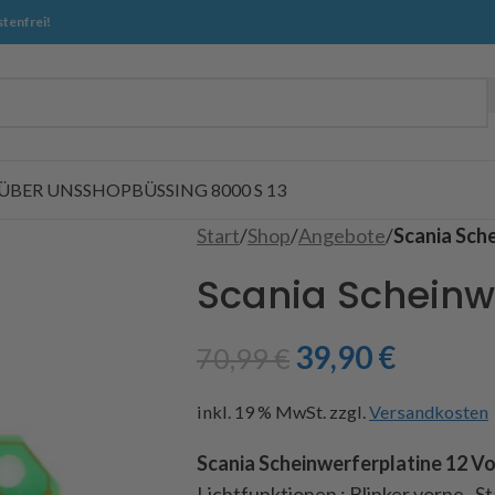
tenfrei!
ÜBER UNS
SHOP
BÜSSING 8000 S 13
Start
/
Shop
/
Angebote
/
Scania Sche
Scania Scheinwe
39,90
€
70,99
€
inkl. 19 % MwSt.
zzgl.
Versandkosten
Scania Scheinwerferplatine 12 Vo
Lichtfunktionen : Blinker vorne, St