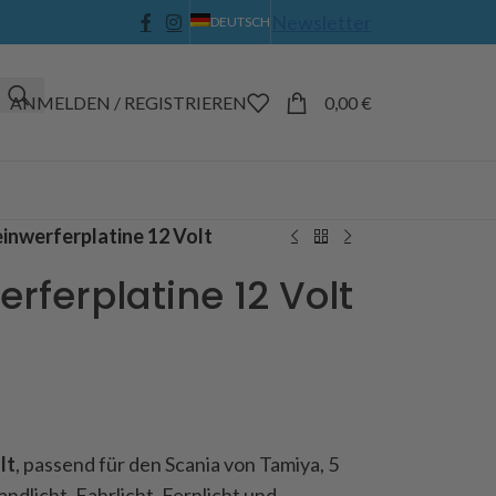
Newsletter
DEUTSCH
ANMELDEN / REGISTRIEREN
0,00
€
inwerferplatine 12 Volt
rferplatine 12 Volt
lt
, passend für den Scania von Tamiya, 5
andlicht, Fahrlicht, Fernlicht und