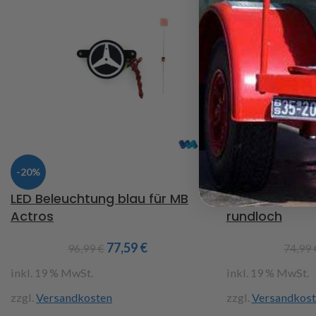
Achtung : Nicht geeignet für die
MFC von Tamiya
Art.Nr. 907568
-20%
-40%
LED Beleuchtung blau für MB
Alu Vorderrad
Actros
rundloch
77,59
€
96,99
€
74,99
inkl. 19 % MwSt.
inkl. 19 % MwSt.
zzgl.
Versandkosten
zzgl.
Versandkost