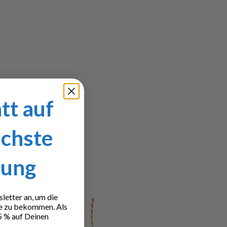
tt auf
ächste
lung
etter an, um die
e zu bekommen. Als
5 % auf Deinen