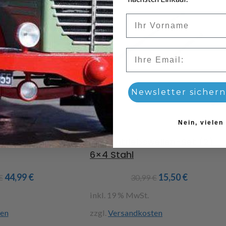
Vorname
Email
Newsletter sichern
-50%
Nein, vielen
felge schmal
1/14 Antriebswellen-Set (2)
6×4 Stahl
44,99
€
15,50
€
€
30,99
€
inkl. 19 % MwSt.
en
zzgl.
Versandkosten