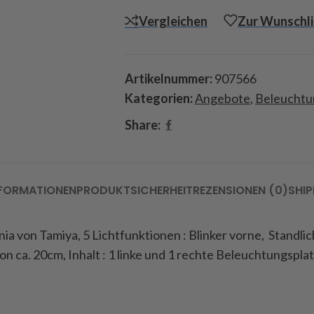
Vergleichen
Zur Wunschli
Artikelnummer:
907566
Kategorien:
Angebote
,
Beleuchtu
Share:
NFORMATIONEN
PRODUKTSICHERHEIT
REZENSIONEN (0)
SHIP
nia von Tamiya, 5 Lichtfunktionen : Blinker vorne, Standlich
n ca. 20cm, Inhalt : 1 linke und 1 rechte Beleuchtungspla