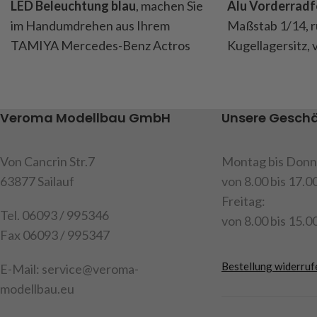
LED Beleuchtung blau
, machen Sie
Alu Vorderradf
im Handumdrehen aus Ihrem
Maßstab 1/14, r
TAMIYA Mercedes-Benz Actros
Kugellagersitz,
einen Hingucker. Unsere LED
Radschrauben,
Logo-Beleuchtung lässt diesen
aus Kunststoff, 
Stern in einem ganz besonderem
Tamiya Trucks, In
Veroma Modellbau GmbH
Unsere Geschä
Licht erstrahlen. Die 10 verbauten
Felgen, 2 Nabe
SMD-LEDs erzeugen eine
Hutschrauben v
Von Cancrin Str.7
Montag bis Donn
gleichmäßige Ausleuchtung,
Anleitung
63877 Sailauf
von 8.00 bis 17.0
während die Montage leicht von
Art.Nr. 907477
Freitag:
der Hand geht. Es wird lediglich nur
Tel. 06093 / 995346
Achtung!
Nicht 
von 8.00 bis 15.00
das Bauteil R16 gegen die LED-
Fax 06093 / 995347
14 Jahren geeig
Einheit ausgetauscht und an den
bestehenden Punkten wieder
Bestellung widerruf
E-Mail: service@veroma-
verschraubt - fertig.
modellbau.eu
Passend für den Tamiya MB Actros