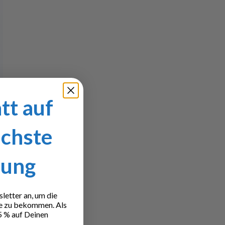
tt auf
ächste
lung
etter an, um die
e zu bekommen. Als
5 % auf Deinen