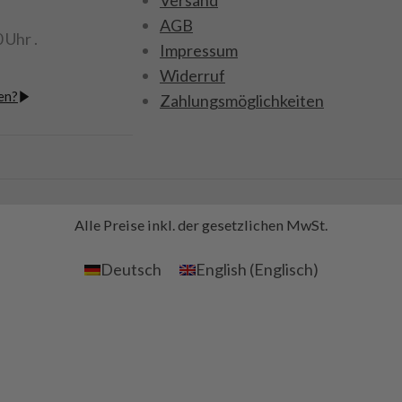
Achtung : Nicht geeignet für die
AGB
MFC von Tamiya
 Uhr .
Impressum
Art.Nr. 907568
Widerruf
en?
Zahlungsmöglichkeiten
Alle Preise inkl. der gesetzlichen MwSt.
Deutsch
English
(
Englisch
)