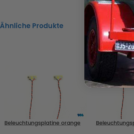
7,2 bis 12 Volt,
Blinker nach hinten, bestehend aus
Stück orange 3m
einem Kunststoffgehäuse mit
seitliche Positio
eingebauter SMD, wird in das
Ähnliche Produkte
ca. 65cm, 2 Bel
vorhandene Leuchtengehäuse
für den Einbau i
eingebaut, Kabellänge ca. 25cm,
Standlicht / Fern
Inhalt : 1 linkes und 1 rechtes
Stück weiße 3mm
Gehäuse, Einbauanleitung
Scheinwerfer -
Achtung : Nicht geeignet für die
farbige Litzenka
MFC von Tamiya
von ca. 45cm, Inh
Art.Nr. 907506
rechte Beleucht
orange LED's, E
Achtung!
Nicht für Kinder unter
14 Jahren geeignet.
Achtung : Nicht
MFC von Tamiy
Beleuchtungsplatine orange
Beleuchtungsp
Art.Nr. 907494