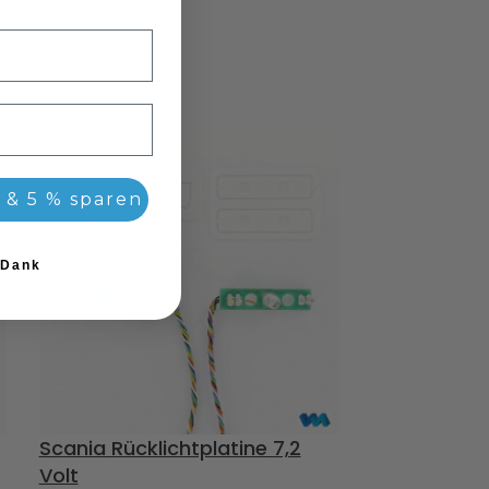
.
 & 5 % sparen
 Dank
Scania Rücklichtplatine 7,2
-30%
Volt