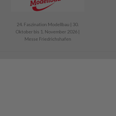
Art.Nr. 9075
Achtung : Nicht geeignet für die
Achtung : Nic
MFC von Tamiya
MFC von Tam
24. Faszination Modellbau | 30.
Oktober bis 1. November 2026 |
Messe Friedrichshafen