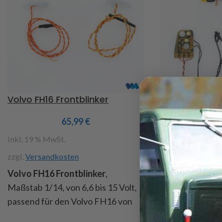
Volvo FH16 Frontblinker
Volvo FH16 Po
Set (6×4)
65,99
€
6
inkl. 19 % MwSt.
inkl. 19 % MwSt.
zzgl.
Versandkosten
zzgl.
Versandkost
Volvo FH16 Frontblinker
,
Volvo FH16 Pos
Maßstab 1/14, von 6,6 bis 15 Volt,
Maßstab 1/14, p
passend für den Volvo FH16 von
Volvo FH16 750 
Tamiya, wie im orginal leuchtet der