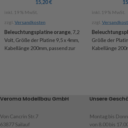
15,20
€
1
Achtung!
Nicht 
14 Jahren geeig
inkl. 19 % MwSt.
inkl. 19 % MwSt.
zzgl.
Versandkosten
zzgl.
Versandkost
Beleuchtungsplatine orange
, 7,2
Beleuchtungspl
Volt, Größe der Platine 9,5 x 4mm,
Größe der Platin
Kabellänge 200mm, passend zur
Kabellänge 200
Blinkleuchte orange Art.Nr.
Blinkleuchte kla
216984, Inhalt: 2 Platinen
Inhalt: 2 Platine
Art.Nr. 191558
Achtung!
Nicht 
14 Jahren geeig
Art.Nr. 191556
Veroma Modellbau GmbH
Unsere Geschä
Von Cancrin Str.7
Montag bis Donn
63877 Sailauf
von 8.00 bis 17.0