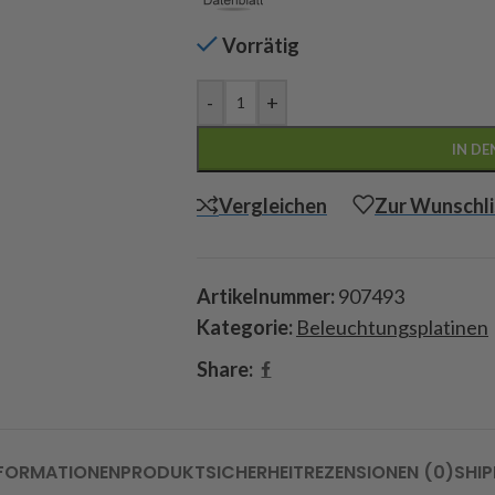
Vorrätig
-
+
IN D
Vergleichen
Zur Wunschli
Artikelnummer:
907493
Kategorie:
Beleuchtungsplatinen
Share:
NFORMATIONEN
PRODUKTSICHERHEIT
REZENSIONEN (0)
SHIP