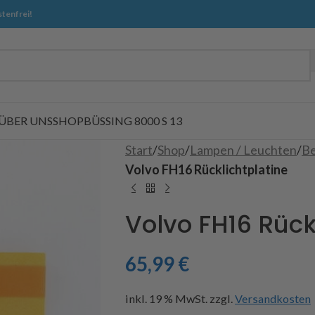
tenfrei!
ÜBER UNS
SHOP
BÜSSING 8000 S 13
Start
/
Shop
/
Lampen / Leuchten
/
Be
Volvo FH16 Rücklichtplatine
Volvo FH16 Rück
65,99
€
inkl. 19 % MwSt.
zzgl.
Versandkosten