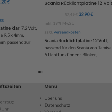
5,20
€
Scania Rücklichtplatine 12 Vol
für Kinder unter
net.
32,90
€
52,49
€
en
inkl. 19 % MwSt.
atine klar
, 7,2 Volt,
zzgl.
Versandkosten
e 9,5 x 4mm,
Scania Rücklichtplatine 12 Volt
,
mm, passend zur
passend für den Scania von Tamiya
r Art.Nr. 216985,
5 Lichtfunktionen : Blinker,
n
Fahrlicht, Bremslicht, Nebellicht
für Kinder unter
und Rückfahrlicht, farbige
net.
Litzenkabel mit einer Länge von ca
50cm, Inhalt : 1 linke und 1 rechte
ftszeiten
Menü
Beleuchtungsplatine, 2
Isolierplatten, 4 Trennstege,
Über uns
erstag:
Einbauanleitung
Datenschutz
0 Uhr.
Versand