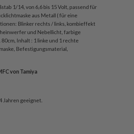
stab 1/14, von 6,6 bis 15 Volt, passend für
klichtmaske aus Metall ( für eine
tionen: Blinker rechts / links, kombieffekt
heinwerfer und Nebellicht, farbige
 80cm, Inhalt : 1 linke und 1 rechte
maske, Befestigungsmaterial,
 MFC von Tamiya
4 Jahren geeignet.