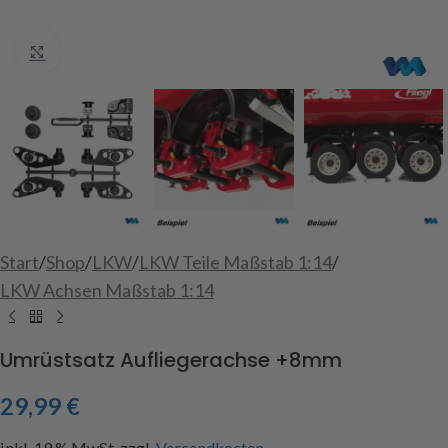
Click to enlarge
Start
/
Shop
/
LKW
/
LKW Teile Maßstab 1:14
/
LKW Achsen Maßstab 1:14
Umrüstsatz Aufliegerachse +8mm
29,99
€
inkl. 19 % MwSt.
zzgl.
Versandkosten