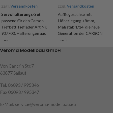
zzgl.
Versandkosten
zzgl.
Versandkosten
Servohalterungs-Set
,
Aufliegerachse mit
passend für den Carson
Höherlegung +8mm,
Tiefbett Tieflader Art.Nr.
Maßstab 1/14, die neue
907700, Halterungen aus
Generation der CARSON
Stahl, Servoaufnahme
Aufliegerachsen mit
40x20mm (Standardservo),
Luftfederattrappen und
Veroma Modellbau GmbH
Lenkstange mit Kugelköpfen
Höherlegung. Unebenheiten
zum Verbinden der ersten
werden von den neuen,
Lenkachse, Inhalt: 1
weicheren Gummibälgen
Von Cancrin Str.7
Servohalter, 1 Lenkstange mit
noch besser abgefedert und
63877 Sailauf
Kugelköpfen M3,
bieten ein absolut
Montagematerial, Anleitung
originalgetreues Fahrbild.
Tel. 06093 / 995346
Die beiden enthaltenen
Fax 06093 / 995347
Achtung!
Nicht für Kinder
Aufhängungen (Standard &
unter 14 Jahren geeignet.
mit Höherlegung +8mm)
E-Mail: service@veroma-modellbau.eu
Art.Nr. 907701
bieten Ihnen die Möglichkeit