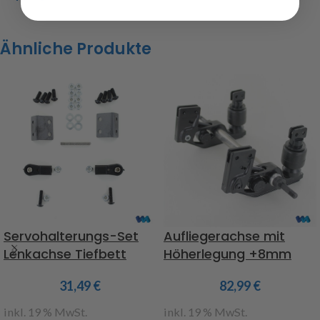
Ähnliche Produkte
Servohalterungs-Set
Aufliegerachse mit
Lenkachse Tiefbett
Höherlegung +8mm
31,49
€
82,99
€
inkl. 19 % MwSt.
inkl. 19 % MwSt.