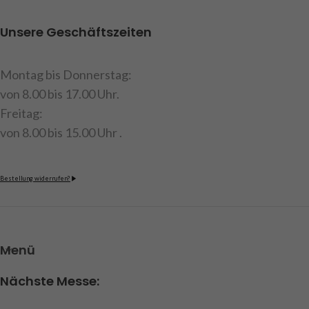
Ihren Auflieger an Ihre
höhergelegte (+8mm)
Unsere Geschäftszeiten
Zugmaschine vom
Sattelniveau her anzupassen.
Montag bis Donnerstag:
Inhalt: Aufliegerachse mit
von 8.00 bis 17.00 Uhr.
Höherlegung, Anbauteile,
Freitag:
Bauanleitung
von 8.00 bis 15.00 Uhr .
Art.Nr. 907643
Achtung!
Nicht für Kinder
Bestellung widerrufen?
unter 14 Jahren geeignet.
Menü
Nächste Messe: