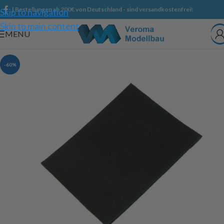
| Bestellungen ab 200€ von Deutschland - sind versandkostenfrei!
Skip to navigation
Skip to main content
MENU
-60%