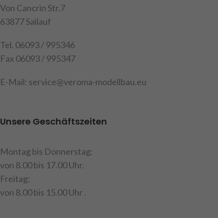
Von Cancrin Str.7
Achtung!
Nicht für Kinder
63877 Sailauf
unter 14 Jahren geeignet.
Tel. 06093 / 995346
Fax 06093 / 995347
E-Mail: service@veroma-modellbau.eu
Unsere Geschäftszeiten
Montag bis Donnerstag:
von 8.00 bis 17.00 Uhr.
Freitag:
von 8.00 bis 15.00 Uhr .