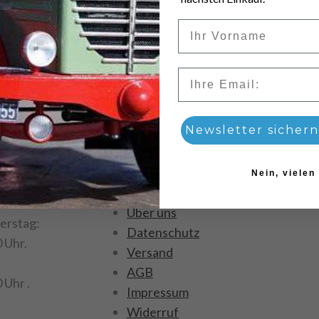
Vorname
Email
Newsletter sichern
Nein, vielen
ftszeiten
Menü
Über uns
erstag:
Datenschutz
0 Uhr.
Versand
AGB
 Uhr .
Impressum
Widerruf