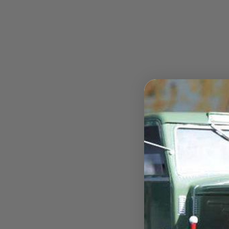
Tamiya Trucks, In
Art.Nr. 777777
Felgen, 2 Nabe
Achtung!
Nicht für Kinder unter
Hutschrauben v
14 Jahren geeignet.
Anleitung
Art.Nr. 907478
Achtung!
Nicht 
14 Jahren geeig