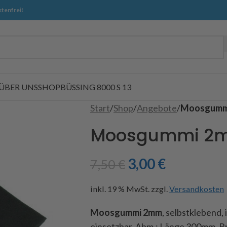
tenfrei!
ÜBER UNS
SHOP
BÜSSING 8000 S 13
Start
/
Shop
/
Angebote
/
Moosgumm
Moosgummi 2
3,00
€
7,50
€
inkl. 19 % MwSt.
zzgl.
Versandkosten
Moosgummi 2mm
, selbstklebend,
einsetzbar, Abm.: Länge 300mm, 