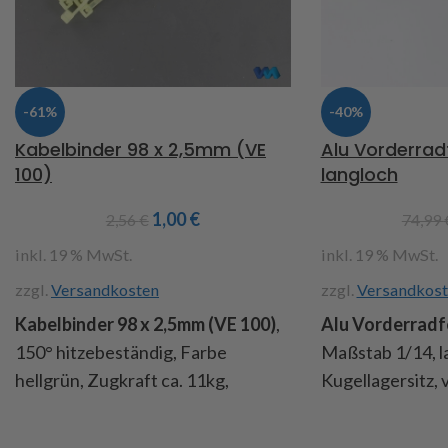
-61%
-40%
Kabelbinder 98 x 2,5mm (VE
Alu Vorderrad
100)
langloch
1,00
€
2,56
€
74,99
inkl. 19 % MwSt.
inkl. 19 % MwSt.
zzgl.
Versandkosten
zzgl.
Versandkost
Kabelbinder 98 x 2,5mm (VE 100)
,
Alu Vorderradf
150° hitzebeständig, Farbe
Maßstab 1/14, l
hellgrün, Zugkraft ca. 11kg,
Kugellagersitz,
Bündelung ca. 24mm, Inhalt: 100
Radschrauben,
Kabelbinder
aus Kunststoff, 