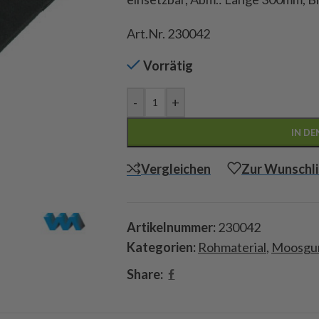
Art.Nr. 230042
Vorrätig
-
+
IN D
Vergleichen
Zur Wunschli
Artikelnummer:
230042
Kategorien:
Rohmaterial
,
Moosgu
Share: