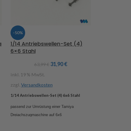
-50%
-29%
a
1/14 Antriebswellen-Set (4)
Cascadia Sc
6×6 Stahl
12 Volt
31,90
€
63,99
€
27,
inkl. 19 % MwSt.
inkl. 19 % MwS
zzgl.
Versandkosten
zzgl.
Versandk
Cascadia Sch
1/14 Antriebswellen-Set (4) 6x6 Stahl
Volt
, passen
passend zur Umrüstung einer Tamiya
Tamiya, 3 Lic
Dreiachszugmaschine auf 6
x6
links und rech
ieses Antriebswellen-Set wird benötigt, wenn
D
Fernlicht, far
eine 3-achsige Zugmaschine mit Carson Teilen