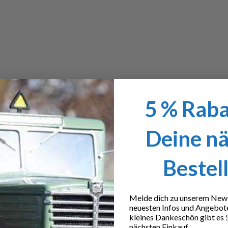
halt : 2 Alu -
907268, Inhalt: 2 Kardanwellen
nabdeckungen, 20
Art.Nr. 907613
erchromt,
Achtung!
Nicht für Kinder unter
14 Jahren geeignet.
für Kinder unter
5 % Raba
net.
Deine n
Bestel
Melde dich zu unserem Newsl
neuesten Infos und Angebot
kleines Dankeschön gibt es 
nächsten Einkauf.