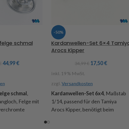
-50%
felge schmal
Kardanwellen-Set 6×4 Tamiy
Arocs Kipper
44,99
€
17,50
€
€
34,99
€
inkl. 19 % MwSt.
en
zzgl.
Versandkosten
elge schmal
,
Kardanwellen-Set 6x4
, Maßstab
angloch, Felge mit
1/14, passend für den Tamiya
 verchromte
Arocs Kipper, benötigt beim
 Nabenabdeckung
Tausch der Hinterachsen gegen
passend für alle
selbstsperrenden Achsen Art.Nr.