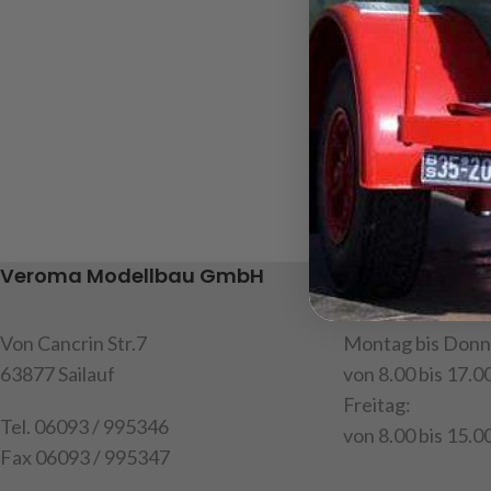
Veroma Modellbau GmbH
Unsere Geschä
Von Cancrin Str.7
Montag bis Donn
63877 Sailauf
von 8.00 bis 17.0
Freitag:
Tel. 06093 / 995346
von 8.00 bis 15.00
Fax 06093 / 995347