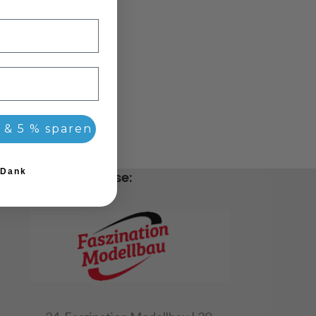
 & 5 % sparen
 Dank
Nächste Messe: