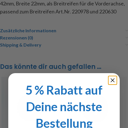
42mm, Breite 22mm, als Breitreifen für die Vorderachse,
passend zum Breitreifen Art.Nr. 220978 und 220630
Zusätzliche Informationen
Rezensionen (0)
Shipping & Delivery
Das könnte dir auch gefallen …
5 % Rabatt auf
Deine nächste
Bestellung