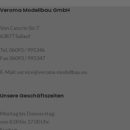
Tiefladerreifen Art.Nr.
Veroma Modellbau GmbH
220613 und Art.Nr. 907583
(Reifen im Lieferumfang nicht
enthalten), Inhalt: 2
Von Cancrin Str.7
Doppelfelgen, 4 Kugellager
63877 Sailauf
5x11x4, 2 Radkappen SAF, 2
Radkappen universal
Tel. 06093 / 995346
Fax 06093 / 995347
Art.Nr. 220616
E-Mail: service@veroma-modellbau.eu
Unsere Geschäftszeiten
Montag bis Donnerstag:
von 8.00 bis 17.00 Uhr.
Freitag: