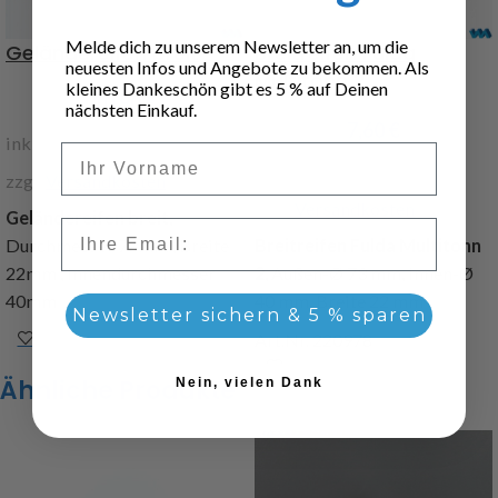
Melde dich zu unserem Newsletter an, um die
Geländereifen breit
Breitreifen Fulda
neuesten Infos und Angebote zu bekommen. Als
Multitonn 2
kleines Dankeschön gibt es 5 % auf Deinen
10,90
€
nächsten Einkauf.
7,60
€
inkl. 19 % MwSt.
Vorname
inkl. 19 % MwSt.
zzgl.
Versandkosten
zzgl.
Versandkosten
Geländereifen breit
,
Email
Durchmesser 73mm , Breite
Breitreifen Fulda Multitonn
22mm , Innendurchmesser
2
, Außen-Ø 73 mm, Innen-Ø
40mm
40 mm, Breite 22 mm
Newsletter sichern & 5 % sparen
Art.Nr. 220630
Art.Nr. 220978
Ähnliche Produkte
Nein, vielen Dank