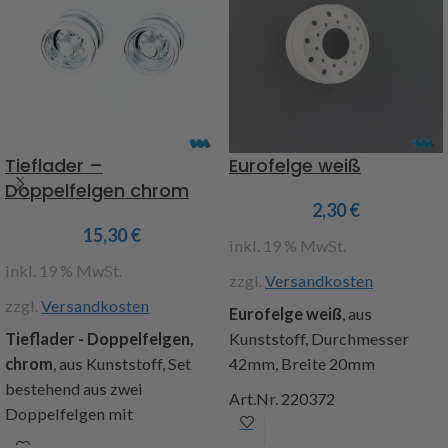
Tieflader –
Eurofelge weiß
Doppelfelgen chrom
2,30
€
15,30
€
inkl. 19 % MwSt.
inkl. 19 % MwSt.
zzgl.
Versandkosten
zzgl.
Versandkosten
Eurofelge weiß
, aus
Tieflader - Doppelfelgen,
Kunststoff, Durchmesser
chrom
, aus Kunststoff, Set
42mm, Breite 20mm
bestehend aus zwei
Art.Nr. 220372
Doppelfelgen mit
Radkappen, passend zu dem