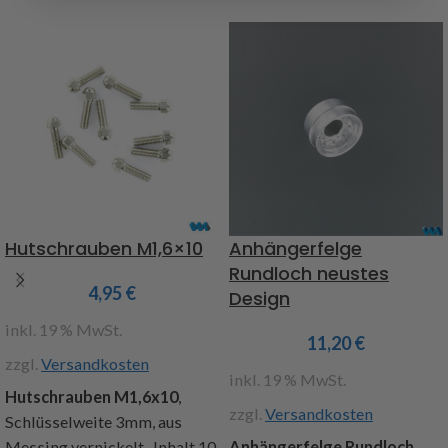
Beschriftung, passend zu
allen Euro - und Trilexfelgen,
auch für robbe und Wedico,
Inhalt: 1 Stück
Achtung!
Nicht für Kinder
unter 14 Jahren geeignet.
Art.Nr. 220635
Hutschrauben M1,6×10
Anhängerfelge
Rundloch neustes
4,95
€
Design
inkl. 19 % MwSt.
11,20
€
zzgl.
Versandkosten
inkl. 19 % MwSt.
Hutschrauben M1,6x10
,
zzgl.
Versandkosten
Schlüsselweite 3mm, aus
Messing vernickelt, Inhalt 10
Anhängerfelge Rundloch