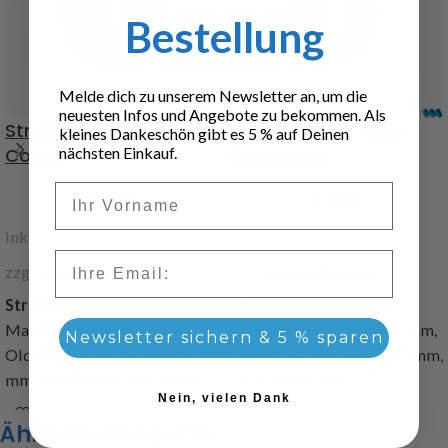
Bestellung
Melde dich zu unserem Newsletter an, um die
neuesten Infos und Angebote zu bekommen. Als
Straßenreifen Fulda
Straßenreifen Fulda
kleines Dankeschön gibt es 5 % auf Deinen
nächsten Einkauf.
Coloss
Ecocontrol
Vorname
7,60
€
7,60
€
inkl. 19 % MwSt.
inkl. 19 % MwSt.
Email
zzgl.
Versandkosten
zzgl.
Versandkosten
Straßenreifen Fulda Coloss
,
Straßenreifen Fulda
Maßstab 1/16,
Ecocontrol
, Außen-Ø 73 mm,
Newsletter sichern & 5 % sparen
Oldtimerreifen, Außen-Ø 72
Innen-Ø 40 mm, Breite 19mm,
mm, Innen-Ø 40 mm, Breite
Profiltiefe 1mm
Nein, vielen Dank
19mm, Profiltiefe 1mm,
Art.Nr. 220620
Ähnliche Produkte
Hohlkammerrreifen, mit