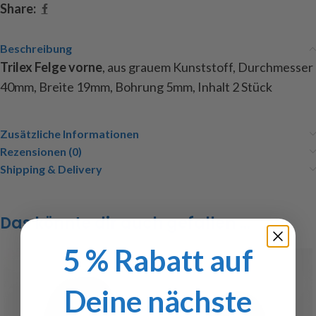
Share:
Beschreibung
Trilex Felge vorne
, aus grauem Kunststoff, Durchmesser
40mm, Breite 19mm, Bohrung 5mm, Inhalt 2 Stück
Zusätzliche Informationen
Rezensionen (0)
Shipping & Delivery
Das könnte dir auch gefallen …
5 % Rabatt auf
Deine nächste