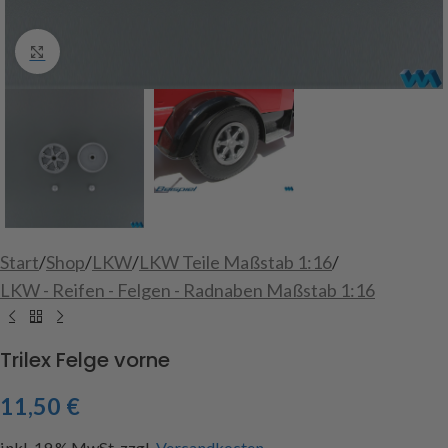
Click to enlarge
Start
/
Shop
/
LKW
/
LKW Teile Maßstab 1:16
/
LKW - Reifen - Felgen - Radnaben Maßstab 1:16
Trilex Felge vorne
11,50
€
inkl. 19 % MwSt.
zzgl.
Versandkosten