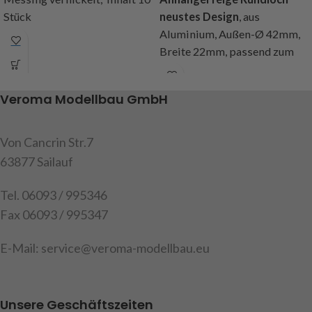
Stück
neustes Design
, aus
Aluminium, Außen-Ø 42mm,
Art.Nr. 216321
Breite 22mm, passend zum
Breitreifen Art.Nr. 220978
(Reifen im Lieferumfang nicht
Veroma Modellbau GmbH
enthalten)
Art.Nr. 250045
Von Cancrin Str.7
63877 Sailauf
Tel. 06093 / 995346
Fax 06093 / 995347
E-Mail: service@veroma-modellbau.eu
Unsere Geschäftszeiten