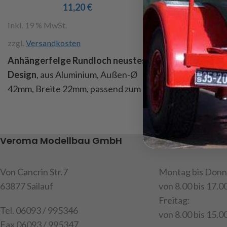
11,20
€
1
inkl. 19 % MwSt.
inkl. 19 % MwSt.
zzgl.
Versandkosten
zzgl.
Versandkost
Anhängerfelge Rundloch neustes
Fulda Crossfor
Design
, aus Aluminium, Außen-Ø
Maßstab 1/16, Ø
42mm, Breite 22mm, passend zum
20mm , Innen Ø 
Breitreifen Art.Nr. 220978 (Reifen
2mm , Hohlkamme
im Lieferumfang nicht enthalten)
Beschriftung, pa
Eurofelgen , auc
Art.Nr. 250045
Veroma Modellbau GmbH
Unsere Geschä
Wedico,Inhalt: 
Art.Nr. 220625
Von Cancrin Str.7
Montag bis Donn
Achtung!
Nicht 
63877 Sailauf
von 8.00 bis 17.0
14 Jahren geeig
Freitag:
Tel. 06093 / 995346
von 8.00 bis 15.00
Fax 06093 / 995347