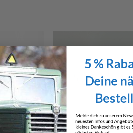
5 % Raba
Deine n
Bestel
Melde dich zu unserem Newsl
rce
Eurofelge Langloch
neuesten Infos und Angebot
 1/16
kleines Dankeschön gibt es 
11,20
€
nächsten Einkauf.