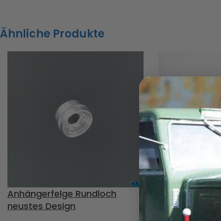
Euro - Felgen, Inhalt: 1
Mutternschutzring
Ähnliche Produkte
Achtung!
Nicht für Kinder unter
14 Jahren geeignet.
Art.Nr. 220977
Anhängerfelge Rundloch
Fulda Crossfo
neustes Design
Geländereifen