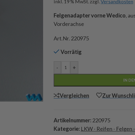
inkl. 19 % MwSt.
zzgl.
Versandkosten
Felgenadapter vorne Wedico
, a
Vorderachse
Art.Nr. 220975
Vorrätig
-
+
IN D
Vergleichen
Zur Wunschli
Artikelnummer:
220975
Kategorie:
LKW - Reifen - Felgen