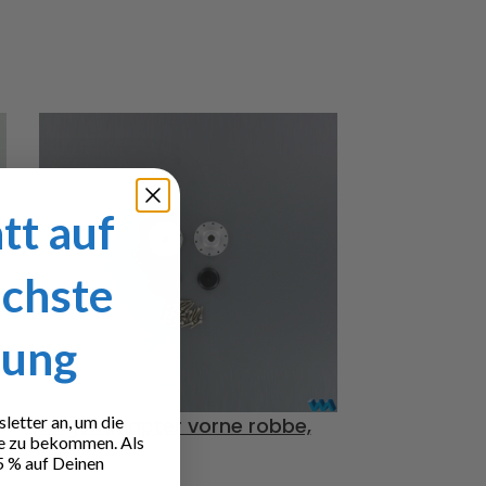
tt auf
ächste
lung
etter an, um die
Felgenadapter vorne robbe,
Felgenadapt
e zu bekommen. Als
Alu
Alu
5 % auf Deinen