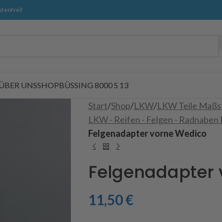
tenfrei!
ÜBER UNS
SHOP
BÜSSING 8000 S 13
Start
/
Shop
/
LKW
/
LKW Teile Maßs
LKW - Reifen - Felgen - Radnaben
Felgenadapter vorne Wedico
Felgenadapter 
11,50
€