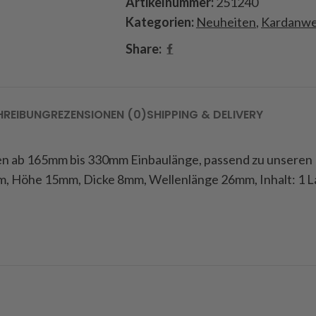
Artikelnummer:
251240
Kategorien:
Neuheiten
,
Kardanwe
Share:
HREIBUNG
REZENSIONEN (0)
SHIPPING & DELIVERY
len ab 165mm bis 330mm Einbaulänge, passend zu unseren 
m, Höhe 15mm, Dicke 8mm, Wellenlänge 26mm, Inhalt: 1 