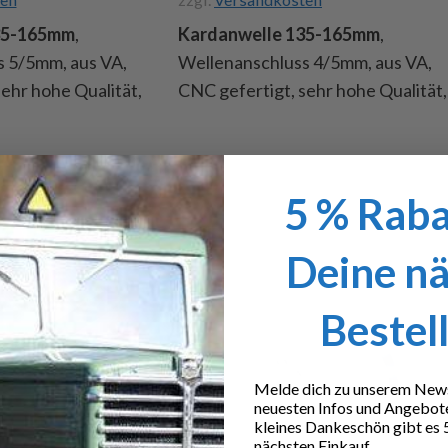
35-165mm
,
Kardanwelle 135-165mm
,
 5/5mm, aus VA,
Wellenanschluss 4/5mm, aus VA,
ehr hohe Qualität,
CNC gefertigt, sehr hohe Qualität,
ängenausgleich,
Sechskant als Längenausgleich,
m, Inhalt: 1
Durchmesser 10mm, Inhalt: 1
Stiftschrauben
Kardanwelle, 2 Stiftschrauben
5 % Raba
M3x3
Art.Nr. 251267
Deine n
für Kinder unter
net.
Bestel
Melde dich zu unserem Newsl
neuesten Infos und Angebot
kleines Dankeschön gibt es 
nächsten Einkauf.