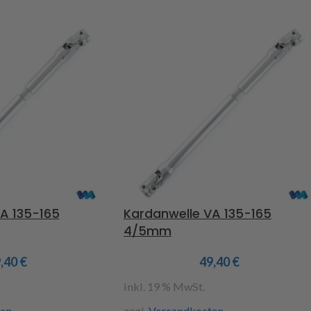
A 135-165
Kardanwelle VA 135-165
4/5mm
9,40
€
49,40
€
inkl. 19 % MwSt.
en
zzgl.
Versandkosten