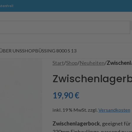
tenfrei!
ÜBER UNS
SHOP
BÜSSING 8000 S 13
Start
/
Shop
/
Neuheiten
/
Zwischenl
Zwischenlager
19,90
€
inkl. 19 % MwSt.
zzgl.
Versandkosten
Zwischenlagerbock
, geeignet fü
330mm Einbaulänge, passend zu un