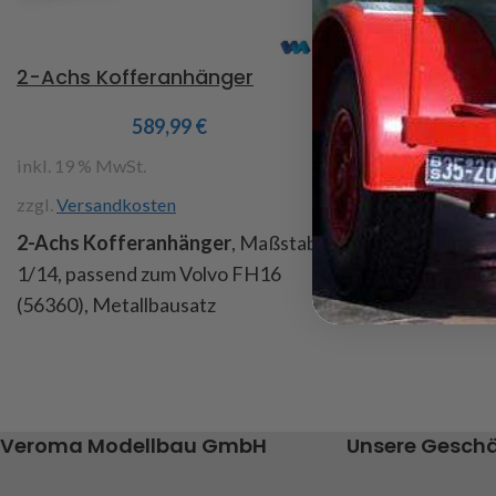
2-Achs Kofferanhänger
Reifeneinlage 
589,99
€
3
inkl. 19 % MwSt.
inkl. 19 % MwSt.
zzgl.
Versandkosten
zzgl.
Versandkost
2-Achs Kofferanhänger
, Maßstab
Reifeneinlage b
1/14, passend zum Volvo FH16
dieser Zellkauts
(56360), Metallbausatz
zum Einlegen in
Art.Nr. 218082
Produktdetails:
geeignet, dadur
Verwindungssteifer Stahlrahmen
Reifen eine bess
in Sandwichbauweise
Tragkraft, Abme
Veroma Modellbau GmbH
Unsere Geschä
Rahmen aus 3 und 1 mm Stahlblech
x 15mm, Inhalt: 
lasergeschnitten und CNC