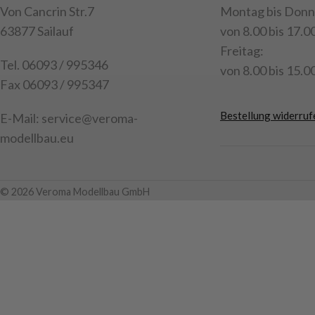
Achtung! Nicht 
gebogen
Von Cancrin Str.7
Montag bis Donn
14 Jahren geeig
Drehgestell aus Stahlblech in
63877 Sailauf
von 8.00 bis 17.0
Sandwichbauweise
Art.Nr. 218089
Freitag:
Tel. 06093 / 995346
Gelagertes Drehgestell
von 8.00 bis 15.00
Fax 06093 / 995347
(einstellbar) mit Gleitpolster zum
leichten Rangieren
Bestellung widerruf
E-Mail: service@veroma-
Deichsel (einteilig) aus
modellbau.eu
faserverstärktem Kunststoff mit
Riffelblechapplikation
Zum leichteren Anhängen wird die
© 2026 Veroma Modellbau GmbH
Deichsel über zwei Zugfedern
gehalten
Kupplungshöhe 75 mm
Kofferaufbau aus CNC gefrästen
Aluminiumteilen
Kunststoff Seitenpanele in