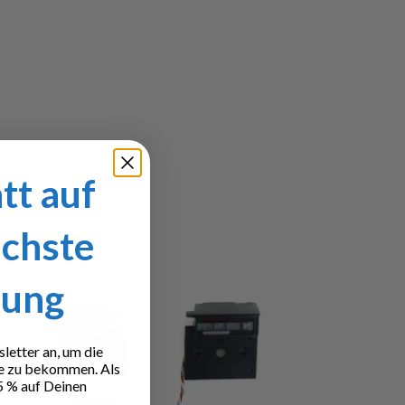
tt auf
ächste
lung
etter an, um die
e zu bekommen. Als
5 % auf Deinen