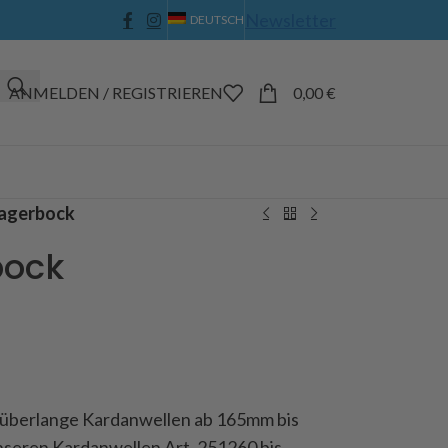
Newsletter
DEUTSCH
ANMELDEN / REGISTRIEREN
0,00
€
agerbock
bock
r überlange Kardanwellen ab 165mm bis
seren Kardanwellen Art. 251260 bis