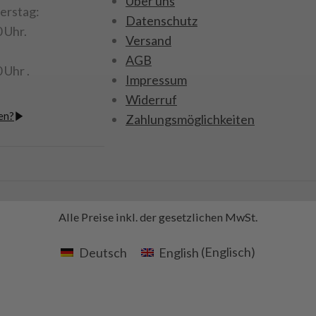
Über uns
für Kinder unter
erstag:
Radnabe, 1x Nabendeckel, 1x O-
Datenschutz
net.
0 Uhr.
Ring
Versand
AGB
Achtung!
Nicht für Kinder unter
 Uhr .
Impressum
14 Jahren geeignet.
Widerruf
Art.Nr. 220935
en?
Zahlungsmöglichkeiten
Alle Preise inkl. der gesetzlichen MwSt.
Deutsch
English
(
Englisch
)