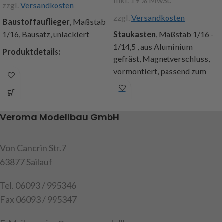
inkl. 19 % MwSt.
zzgl.
Versandkosten
zzgl.
Versandkosten
Baustoffauflieger
, Maßstab
1/16, Bausatz, unlackiert
Staukasten
, Maßstab 1/16 -
1/14,5 , aus Aluminium
Produktdetails:
gefräst, Magnetverschluss,
Verwindungssteifer
vormontiert, passend zum
Stahlrahmen in
Baustoffauflieger Art.Nr.
Sandwichbauweise (3 und
251050 oder für Eigenbauten,
1mm Stahl, Lasercut)
Abmaße Kasten (lxbxh):
Veroma Modellbau GmbH
SAF Achsaufhängung mit
60x34x42mm, mit Halterung
Luftfederattrappen,
(lxbxh) 64x41x42mm, Inhalt:
wahlweise mit Höherlegung
1 Staukasten, 2 Halterungen +
Von Cancrin Str.7
+8mm (enthalten)
Befestigungsschrauben,
63877 Sailauf
Aluminium Felgen mit
Anleitung
Breitreifen Fulda Multitonn II,
Tel. 06093 / 995346
Achtung! Nicht für Kinder
kugelgelagert
Fax 06093 / 995347
unter 14 Jahren geeignet.
Echtholzboden-Applikation
Mechanische
Art.Nr. 251054