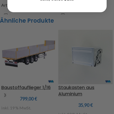
Art.Nr. 218359
Art.Nr. 218340
Ähnliche Produkte
Baustoffauflieger 1/16
Staukasten aus
Aluminium
799,00
€
35,90
€
inkl. 19 % MwSt.