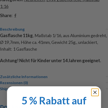
1:16
Share:
Beschreibung
Gasflasche 11kg
, Maßstab 1/16, aus Aluminium gedreht,
Ø 19,7mm, Höhe ca. 41mm, Gewicht 25g., unlackiert,
Inhalt: 1 Gasflasche
Achtung! Nicht für Kinder unter 14 Jahren geeignet.
Zusätzliche Informationen
Rezensionen (0)
Shipping & Delivery
5 % Rabatt auf
Das könnte dir auch gefallen …