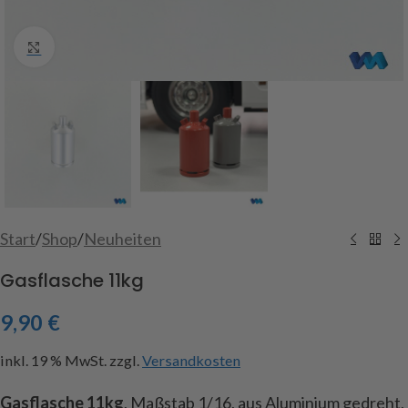
Click to enlarge
Start
/
Shop
/
Neuheiten
Gasflasche 11kg
9,90
€
inkl. 19 % MwSt.
zzgl.
Versandkosten
Gasflasche 11kg
, Maßstab 1/16, aus Aluminium gedreht,