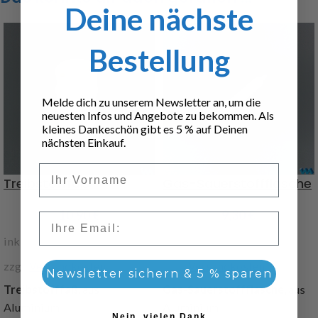
Deine nächste
Bestellung
Melde dich zu unserem Newsletter an, um die
neuesten Infos und Angebote zu bekommen. Als
kleines Dankeschön gibt es 5 % auf Deinen
nächsten Einkauf.
Vorname
Treibstofffaß
Gas-Sauerstoffflasche
10,90
€
9,30
€
Email
inkl. 19 % MwSt.
inkl. 19 % MwSt.
zzgl.
Versandkosten
zzgl.
Versandkosten
Newsletter sichern & 5 % sparen
Treibstofffaß
, aus
Gas-Sauerstoffflasche
, aus
Aluminium
Aluminium
Nein, vielen Dank