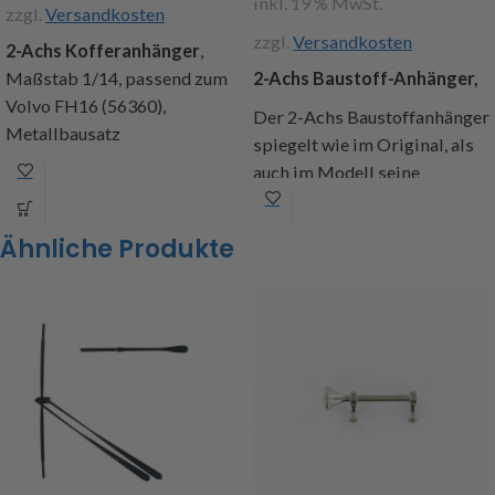
inkl. 19 % MwSt.
zzgl.
Versandkosten
zzgl.
Versandkosten
2-Achs Kofferanhänger
,
Maßstab 1/14, passend zum
2-Achs Baustoff-Anhänger,
Volvo FH16 (56360),
Der 2-Achs Baustoffanhänger
Metallbausatz
spiegelt wie im Original, als
Produktdetails:
auch im Modell seine
ansprechende Verarbeitung
Verwindungssteifer
und Optik wieder. Dies macht
Stahlrahmen in
Ähnliche Produkte
den Anhänger zum
Sandwichbauweise
unverwechselbaren Begleiter
Rahmen aus 3 und 1 mm
auf realen Straßen als auch als
Stahlblech lasergeschnitten
Modell auf den Parcours. Eine
und CNC gebogen
Zuladung von ca. 5.500 g
Drehgestell aus Stahlblech in
ermöglicht der
Sandwichbauweise
verwindungssteife Rahmen
Gelagertes Drehgestell
aus Stahlblech. Weiter ist
(einstellbar) mit Gleitpolster
eine neue Aufhängung
zum leichten Rangieren