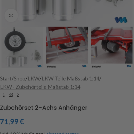
Click to enlarge
Start
/
Shop
/
LKW
/
LKW Teile Maßstab 1:14
/
LKW - Zubehörteile Maßstab 1:14
Zubehörset 2-Achs Anhänger
71,99
€
inkl. 19 % MwSt.
zzgl.
Versandkosten