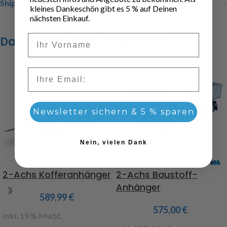
Shipping & Delivery
kleines Dankeschön gibt es 5 % auf Deinen
nächsten Einkauf.
Vorname
Das könnte dir auch gefallen …
Email
Newsletter sichern & 5 % sparen
Nein, vielen Dank
2-Achs Kofferanhänger
2-Achs Baustoff-
Anhänger
589,99
€
575,00
€
inkl. 19 % MwSt.