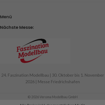
Gesamtgewicht: 4.800g
(einstellbar) mit Gleitpolster
Achtung! Nicht für Kinder
zum leichten Rangieren
unter 14 Jahren geeignet.
Menü
- Deichsel (einteilig) aus
faserverstärktem Kunststoff
Art.Nr. 907731
Nächste Messe:
mit Riffelblechapplikation
- Zum leichteren Anhängen
wird die Deichsel über zwei
Zugfedern gehalten
- Kupplungshöhe 75 mm
- CNC gefräste Aluminium
Bordwände mit detaillierten
Oberflächengravuren
24. Faszination Modellbau | 30. Oktober bis 1. November
- Verriegelung der Bordwände
erfolgt durch Neodym-
2026 | Messe Friedrichshafen
Magnete
- Alle 5 Bordwände sind
© 2026 Veroma Modellbau GmbH
funktionsfähig
- 5 Scharniere pro seitlicher