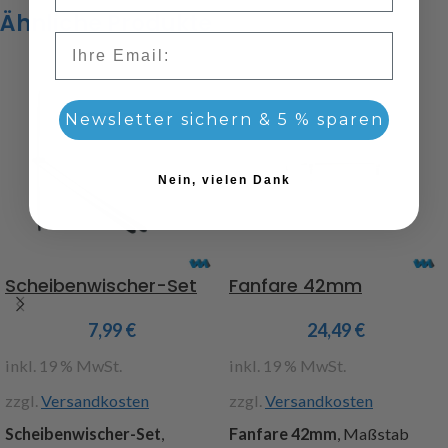
Ähnliche Produkte
Email
Newsletter sichern & 5 % sparen
Nein, vielen Dank
Scheibenwischer-Set
Fanfare 42mm
7,99
€
24,49
€
inkl. 19 % MwSt.
inkl. 19 % MwSt.
zzgl.
Versandkosten
zzgl.
Versandkosten
Scheibenwischer-Set
,
Fanfare 42mm
, Maßstab