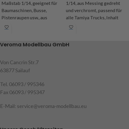
Maßstab 1/14, geeignet für
1/14, aus Messing gedreht
Baumaschinen, Busse,
und verchromt, passend für
Pistenraupen usw., aus
alle Tamiya Trucks, Inhalt
Kunststoff , bestehend aus
1Stück,
einem großen Doppelarm -
Befestigungsschrauben
Wischer und einem kleinen
Art.Nr. 907367
Veroma Modellbau GmbH
Wischer, Abm.: kleiner
Scheibenwischer :
Gesamtlänge 42mm,
Von Cancrin Str.7
Wischerblattlänge 31mm,
63877 Sailauf
Aufnahmebohrung 2mm,
großer Scheibenwischer :
Tel. 06093 / 995346
Wischerblattlänge 60mm,
Fax 06093 / 995347
Armlänge 53mm,
Aufnahmebohrung 2mm,
E-Mail: service@veroma-modellbau.eu
Inhalt : Set aus 5 Teilen
Art.Nr. 907369