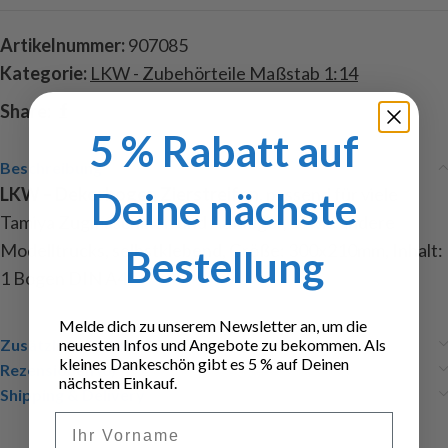
Artikelnummer:
907085
Kategorie:
LKW - Zubehörteile Maßstab 1:14
Share:
5 % Rabatt auf
Beschreibung
LKW – Dekorbogen Zierstreifen
, passend für viele
Deine nächste
Tamiya Zugmaschinen und Auflieger, sowie andere
Modelltrucks, selbstklebend, Größe: 300x210mm, Inhalt:
Bestellung
1 Bogen DIN A4
Melde dich zu unserem Newsletter an, um die
Zusätzliche Informationen
neuesten Infos und Angebote zu bekommen. Als
kleines Dankeschön gibt es 5 % auf Deinen
Rezensionen (0)
nächsten Einkauf.
Shipping & Delivery
Vorname