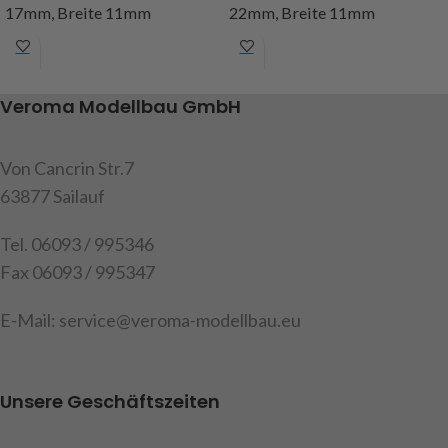
17mm, Breite 11mm
22mm, Breite 11mm
Art.Nr. 231762
Art.Nr. 231770
Veroma Modellbau GmbH
Von Cancrin Str.7
63877 Sailauf
Tel. 06093 / 995346
Fax 06093 / 995347
E-Mail: service@veroma-modellbau.eu
Unsere Geschäftszeiten