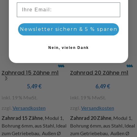
Email
Newsletter sichern & 5 % sparen
Nein, vielen Dank
Zahnrad 15 Zähne m1
Zahnrad 20 Zähne m1
5,49
€
6,49
€
inkl. 19 % MwSt.
inkl. 19 % MwSt.
zzgl.
Versandkosten
zzgl.
Versandkosten
Zahnrad 15 Zähne
, Modul 1,
Zahnrad 20 Zähne
, Modul 1,
Bohrung 6mm, aus Stahl, Ideal
Bohrung 6mm, aus Stahl, Ideal
zum Getriebebau, Außen Ø
zum Getriebebau, Außen Ø