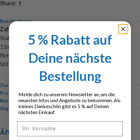
Share:
Beschreibung
Zahnrad 30 Zähne
, Modul 1, Bohrung 6mm, aus
5 % Rabatt auf
Stahl, Ideal zum Getriebebau, Außen Ø 32mm, Breite
11mm, Zahnbreite 5mm, Naben Ø 14mm, zwei
Deine nächste
Befestigungsbohrung M4, Inhalt : 1 Zahnrad und 2
Stiftschraube M4x5
Bestellung
Zusätzliche Informationen
Produktsicherheit
Melde dich zu unserem Newsletter an, um die
neuesten Infos und Angebote zu bekommen. Als
Rezensionen (0)
kleines Dankeschön gibt es 5 % auf Deinen
Shipping & Delivery
nächsten Einkauf.
Vorname
Ähnliche Produkte