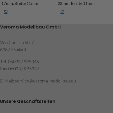
17mm, Breite 11mm
22mm, Breite 11mm
Art.Nr. 231762
Art.Nr. 231770
Veroma Modellbau GmbH
Von Cancrin Str.7
63877 Sailauf
Tel. 06093 / 995346
Fax 06093 / 995347
E-Mail: service@veroma-modellbau.eu
Unsere Geschäftszeiten