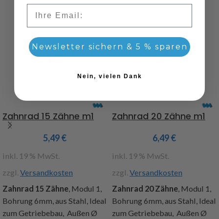
Email
Newsletter sichern & 5 % sparen
Nein, vielen Dank
Zahnrad 15 Zähne m1
Zahnrad 20 Zähne m1
5,49
€
6,49
€
inkl. 19 % MwSt.
inkl. 19 % MwSt.
zzgl.
Versandkosten
zzgl.
Versandkosten
Zahnrad 15 Zähne
, Modul 1,
Zahnrad 20 Zähne
, Modul 1,
Bohrung 6mm, aus Stahl, Ideal
Bohrung 6mm, aus Stahl, Ideal
zum Getriebebau, Außen Ø
zum Getriebebau, Außen Ø