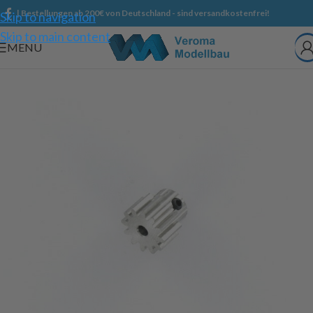
| Bestellungen ab 200€ von Deutschland - sind versandkostenfrei!
Skip to navigation
Skip to main content
MENU