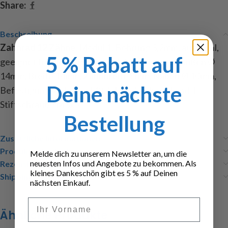
Share:
Beschreibung
Zahnrad 12 Zähne
, Modul 1, Bohrung 3,2mm, aus Stahl,
5 % Rabatt auf
geeignet für die gängigsten Elektromotoren, Außen Ø
14mm, Breite 14mm, Zahnbreite 8mm, Naben Ø 10mm,
Deine nächste
Befestigungsbohrung M3, Inhalt 1 Zahnrad und 1
Stiftschraube M3x5
Bestellung
Zusätzliche Informationen
Produktsicherheit
Melde dich zu unserem Newsletter an, um die
neuesten Infos und Angebote zu bekommen. Als
Rezensionen (0)
kleines Dankeschön gibt es 5 % auf Deinen
Shipping & Delivery
nächsten Einkauf.
Vorname
Ähnliche Produkte