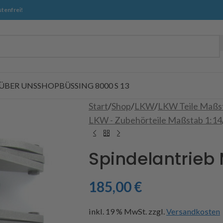
tenfrei!
ÜBER UNS
SHOP
BÜSSING 8000 S 13
Start
/
Shop
/
LKW
/
LKW Teile Maßs
LKW - Zubehörteile Maßstab 1:14
Spindelantrieb
185,00
€
inkl. 19 % MwSt.
zzgl.
Versandkosten