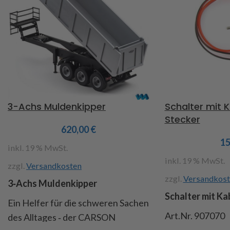
3-Achs Muldenkipper
Schalter mit 
Stecker
620,00
€
1
inkl. 19 % MwSt.
inkl. 19 % MwSt.
zzgl.
Versandkosten
zzgl.
Versandkost
3‑Achs Muldenkipper
Schalter mit Ka
Ein Helfer für die schweren Sachen
Art.Nr. 907070
des Alltages ‑ der CARSON