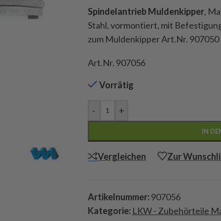
Spindelantrieb Muldenkipper
, Ma
Stahl, vormontiert, mit Befestigu
zum Muldenkipper Art.Nr. 907050
Art.Nr. 907056
Vorrätig
-
+
IN D
Vergleichen
Zur Wunschli
Artikelnummer:
907056
Kategorie:
LKW - Zubehörteile M