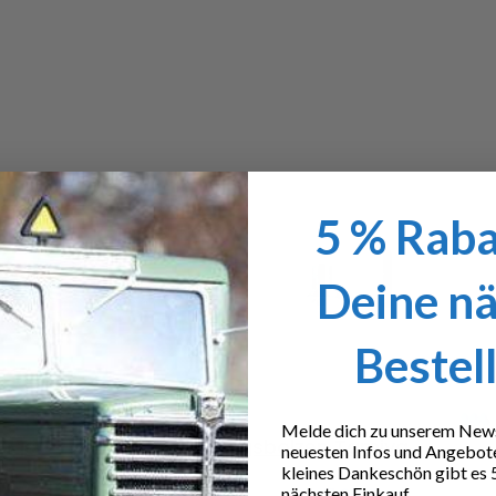
5 % Raba
Deine n
Bestel
Melde dich zu unserem Newsl
ange
Königsbolzen Tamiya
neuesten Infos und Angebot
kleines Dankeschön gibt es 
nächsten Einkauf.