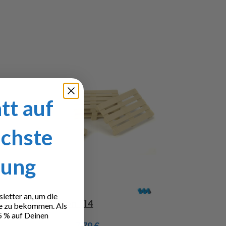
tt auf
ächste
lung
etter an, um die
Europaletten 1:14
Joysticks S
e zu bekommen. Als
5 % auf Deinen