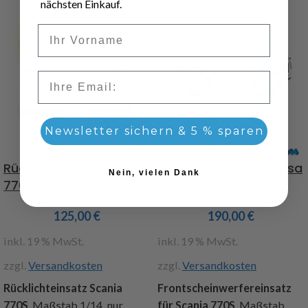
nächsten Einkauf.
Vorname
Email
Newsletter sichern & 5 % sparen
Rücklichteinsatz Scania
Frontscheinwerfereinsa
Nein, vielen Dank
770S
tz für Scania 770S
125,00
€
190,00
€
inkl. 19 % MwSt.
inkl. 19 % MwSt.
zzgl.
Versandkosten
zzgl.
Versandkosten
Rücklichteinsatz Scania
Frontscheinwerfereinsatz
770S
, Maßstab 1/14, nur
für Scania 770S
, Maßstab