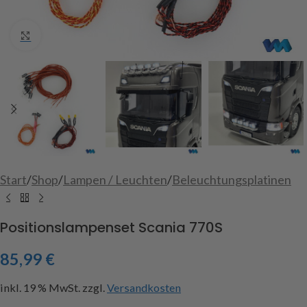
Click to enlarge
Start
/
Shop
/
Lampen / Leuchten
/
Beleuchtungsplatinen
Positionslampenset Scania 770S
85,99
€
inkl. 19 % MwSt.
zzgl.
Versandkosten