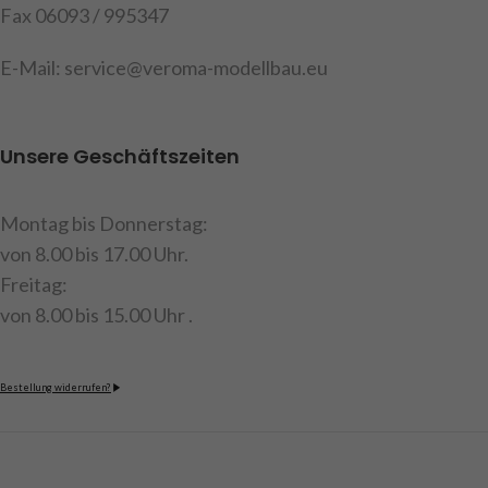
Litzenkabel mit einer Länge
Fax 06093 / 995347
von ca. 20cm, Inhalt : 1 linke
und 1 rechte
E-Mail: service@veroma-modellbau.eu
Beleuchtungsplatine,
Befestigungsmaterial,
Einbauanleitung
Unsere Geschäftszeiten
Art.Nr. 907559
Achtung : Nicht geeignet für
Montag bis Donnerstag:
die MFC von Tamiya
von 8.00 bis 17.00 Uhr.
Freitag:
von 8.00 bis 15.00 Uhr .
Bestellung widerrufen?