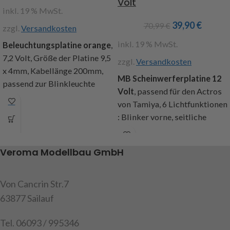
Volt
Achtung!
Nicht für Kinder
inkl. 19 % MwSt.
unter 14 Jahren geeignet.
Achtung! Nicht für Kinder
39,90
€
70,99
€
unter 14 Jahren geeignet.
zzgl.
Versandkosten
inkl. 19 % MwSt.
Beleuchtungsplatine orange
,
7,2 Volt, Größe der Platine 9,5
zzgl.
Versandkosten
x 4mm, Kabellänge 200mm,
MB Scheinwerferplatine 12
passend zur Blinkleuchte
Volt
, passend für den Actros
orange Art.Nr. 216984, Inhalt:
von Tamiya, 6 Lichtfunktionen
2 Platinen
: Blinker vorne, seitliche
Art.Nr. 191558
Begrenzungsleuchte mit
Blinkerfunktion ( wie beim
Veroma Modellbau GmbH
original Fahrzeug leuchtet der
Blinker heller als die
Begrenzungsleuchte ),
Von Cancrin Str.7
Standlicht, Fahrlicht,
63877 Sailauf
Fernlicht und
Nebelscheinwerfer, farbige
Tel. 06093 / 995346