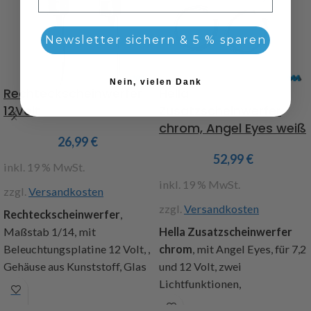
Newsletter sichern & 5 % sparen
Nein, vielen Dank
Rechteckscheinwerfer
Hella
12Volt
Zusatzscheinwerfer
chrom, Angel Eyes weiß
26,99
€
52,99
€
inkl. 19 % MwSt.
inkl. 19 % MwSt.
zzgl.
Versandkosten
zzgl.
Versandkosten
Rechteckscheinwerfer
,
Maßstab 1/14, mit
Hella Zusatzscheinwerfer
Beleuchtungsplatine 12 Volt, ,
chrom
, mit Angel Eyes, für 7,2
Gehäuse aus Kunststoff, Glas
und 12 Volt, zwei
geriffelt, Abm.: Gehäuse 8,5 x
Lichtfunktionen,
8,5mm, Tiefe 7mm,
Standlichtring leuchtet weiß,