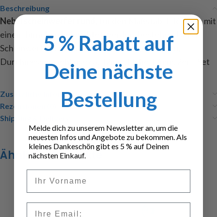
Beschreibung
Nebelscheinwerfer rund
, für den Maßstab 1:16, kann mit
einem Birnchen beleuchtet werden, bestehend aus 2
5 % Rabatt auf
Scheinwerfern mit Glas und Befestigungsteilen,
Durchmesser Gehäuse ca. 12mm, Höhe 17mm, 2er – Set
Deine nächste
Bestellung
Zusätzliche Informationen
Rezensionen (0)
Shipping & Delivery
Melde dich zu unserem Newsletter an, um die
neuesten Infos und Angebote zu bekommen. Als
kleines Dankeschön gibt es 5 % auf Deinen
Ähnliche Produkte
nächsten Einkauf.
Vorname
Email