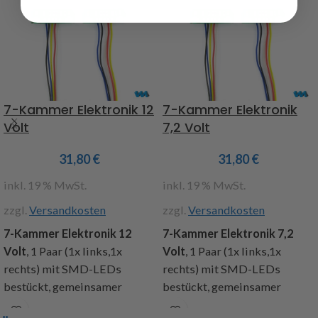
7-Kammer Elektronik 12
7-Kammer Elektronik
Volt
7,2 Volt
31,80
€
31,80
€
inkl. 19 % MwSt.
inkl. 19 % MwSt.
zzgl.
Versandkosten
zzgl.
Versandkosten
7-Kammer Elektronik 12
7-Kammer Elektronik 7,2
Volt
, 1 Paar (1x links,1x
Volt
, 1 Paar (1x links,1x
rechts) mit SMD-LEDs
rechts) mit SMD-LEDs
bestückt, gemeinsamer
bestückt, gemeinsamer
Pluspol, 4 Lichtfunktionen :
Pluspol, 4 Lichtfunktionen :