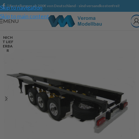
| Bestellungen ab 200€ von Deutschland - sind versandkostenfrei!
Skip to navigation
Skip to main content
MENU
NICH
T LIEF
ERBA
R