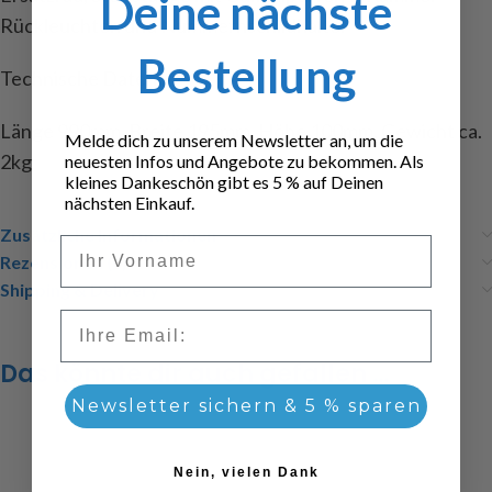
Deine nächste
Rückleuchten und Nummernschildhalter
Bestellung
Technische Daten :
Länge 990mm, Breite 195mm, Höhe 100mm, Gewicht ca.
Melde dich zu unserem Newsletter an, um die
2kg
neuesten Infos und Angebote zu bekommen. Als
kleines Dankeschön gibt es 5 % auf Deinen
nächsten Einkauf.
Zusätzliche Informationen
Vorname
Rezensionen (0)
Shipping & Delivery
Email
Das könnte dir auch gefallen …
Newsletter sichern & 5 % sparen
Nein, vielen Dank