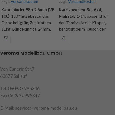
zzgl.
Versandkosten
zzgl.
Versandkosten
Kabelbinder 98 x 2,5mm (VE
Kardanwellen-Set 6x4
,
100)
, 150° hitzebeständig,
Maßstab 1/14, passend für
Farbe hellgrün, Zugkraft ca.
den Tamiya Arocs Kipper,
11kg, Bündelung ca. 24mm,
benötigt beim Tausch der
Inhalt: 100 Kabelbinder
Hinterachsen gegen
selbstsperrenden Achsen
Art.Nr. 777777
Art.Nr. 907268, Inhalt: 2
Veroma Modellbau GmbH
Achtung!
Nicht für Kinder
Kardanwellen
unter 14 Jahren geeignet.
Art.Nr. 907613
Von Cancrin Str.7
Achtung!
Nicht für Kinder
63877 Sailauf
unter 14 Jahren geeignet.
Tel. 06093 / 995346
Fax 06093 / 995347
E-Mail: service@veroma-modellbau.eu