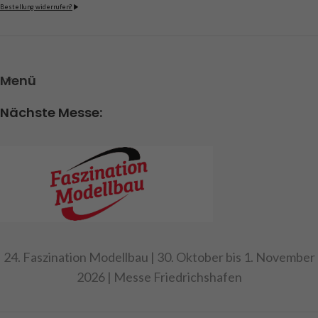
Bestellung widerrufen?
- Kupplungshöhe 75 mm
- Aufliegerachse mit
Luftfederattrappe
Achtung!
Nicht für Kinder
Menü
unter 14 Jahren geeignet.
Nächste Messe:
Art.Nr. 907625
24. Faszination Modellbau | 30. Oktober bis 1. November
2026 | Messe Friedrichshafen