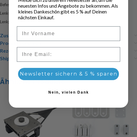
Befestigungsmaterial
neuesten Infos und Angebote zu bekommen. Als
kleines Dankeschön gibt es 5 % auf Deinen
Lenkservohalterung (Stahl)
nächsten Einkauf.
Lenkgestänge.
Vorname
Zusätzliche Informationen
Produktsicherheit
Email
Rezensionen (0)
Shipping & Delivery
Newsletter sichern & 5 % sparen
Ähnliche Produkte
Nein, vielen Dank