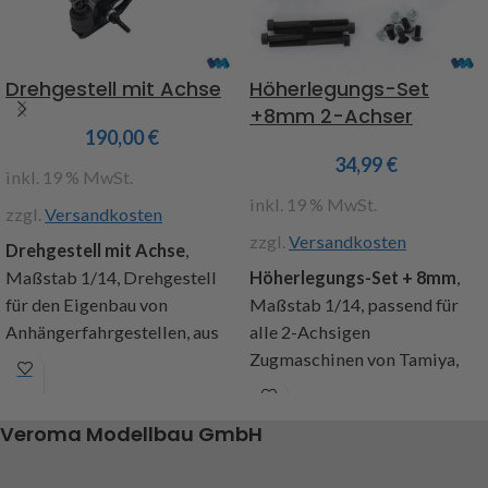
Drehgestell mit Achse
Höherlegungs-Set
+8mm 2-Achser
190,00
€
34,99
€
inkl. 19 % MwSt.
inkl. 19 % MwSt.
zzgl.
Versandkosten
zzgl.
Versandkosten
Drehgestell mit Achse
,
Maßstab 1/14, Drehgestell
Höherlegungs-Set + 8mm
,
für den Eigenbau von
Maßstab 1/14, passend für
Anhängerfahrgestellen, aus
alle 2-Achsigen
Stahlblech gefertigt, Abm.:
Zugmaschinen von Tamiya,
Länge mit Deichsel 265mm,
aus Aluminium gefertigt, mit
ohne 95mm, Breite mit Achse
Stoßdämpfer -
Veroma Modellbau GmbH
165mm, ohne 100m, Höhe
Verlängerungen, das Fahrzeug
75mm, Inhalt: 1 Satz
wird optisch höher gelegt,