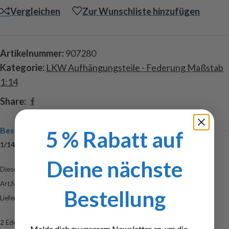
Vergleichen
Zur Wunschliste hinzufügen
Artikelnummer:
907280
Kategorie:
LKW Aufhängungsteile - Federung Maßstab
1:14
Share:
Beschreibung
5 % Rabatt auf
1/14 Einbau-Set AG Vorderachse
Deine nächste
Dieses Set beinhaltet alle Komponenten zum Montage der Vorderachse
Art.Nr. 907267 an dem TAMIYA Rahmen.
Bestellung
Lieferumfang:
2 Edelstahl Blattfedernpakete
Melde dich zu unserem Newsletter an, um die