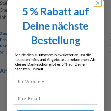
Stahl, Außen Ø 11,6mm, Breite 9,5mm, Zahnbreite
5 % Rabatt auf
5mm, Naben Ø 7mm, eine Befestigungsbohrung M3,
Inhalt : 1 Zahnrad und 1 Stiftschraube M3x3
Deine nächste
Zusätzliche Informationen
Bestellung
Produktsicherheit
Rezensionen (0)
Shipping & Delivery
Melde dich zu unserem Newsletter an, um die
neuesten Infos und Angebote zu bekommen. Als
kleines Dankeschön gibt es 5 % auf Deinen
nächsten Einkauf.
Ähnliche Produkte
Vorname
Email