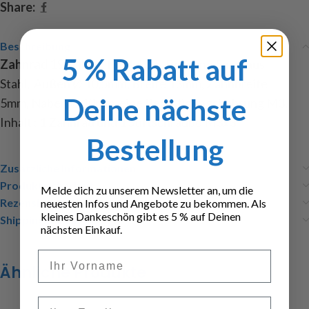
Share:
Beschreibung
5 % Rabatt auf
Zahnrad 19 Zähne
, Modul 0,5, Bohrung 5mm, aus
Stahl, Außen Ø 10,5mm, Breite 13mm, Zahnbreite
Deine nächste
5mm, Naben Ø 10mm, eine Befestigungsbohrung M3,
Inhalt : 1 Zahnrad und 1 Stiftschraube M3x3
Bestellung
Zusätzliche Informationen
Produktsicherheit
Melde dich zu unserem Newsletter an, um die
Rezensionen (0)
neuesten Infos und Angebote zu bekommen. Als
kleines Dankeschön gibt es 5 % auf Deinen
Shipping & Delivery
nächsten Einkauf.
Vorname
Ähnliche Produkte
Email