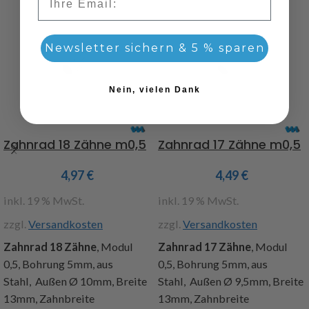
Newsletter sichern & 5 % sparen
Nein, vielen Dank
Zahnrad 18 Zähne m0,5
Zahnrad 17 Zähne m0,5
4,97
€
4,49
€
inkl. 19 % MwSt.
inkl. 19 % MwSt.
zzgl.
Versandkosten
zzgl.
Versandkosten
Zahnrad 18 Zähne
, Modul
Zahnrad 17 Zähne
, Modul
0,5, Bohrung 5mm, aus
0,5, Bohrung 5mm, aus
Stahl, Außen Ø 10mm, Breite
Stahl, Außen Ø 9,5mm, Breite
13mm, Zahnbreite
13mm, Zahnbreite