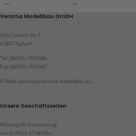
5mm, Naben Ø 10mm
5mm, Naben Ø 10mm
Art.Nr. 213950
Art.Nr. 213942
Veroma Modellbau GmbH
Von Cancrin Str.7
63877 Sailauf
Tel. 06093 / 995346
Fax 06093 / 995347
E-Mail: service@veroma-modellbau.eu
Unsere Geschäftszeiten
Montag bis Donnerstag:
von 8.00 bis 17.00 Uhr.