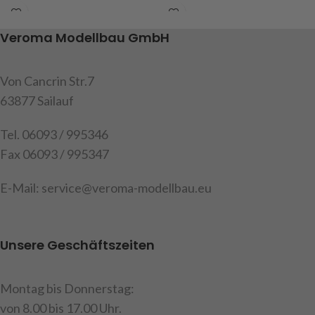
5mm, Naben Ø 10mm
5mm, Naben Ø 10mm
Art.Nr. 213950
Art.Nr. 213900
Veroma Modellbau GmbH
Von Cancrin Str.7
63877 Sailauf
Tel. 06093 / 995346
Fax 06093 / 995347
E-Mail: service@veroma-modellbau.eu
Unsere Geschäftszeiten
Montag bis Donnerstag:
von 8.00 bis 17.00 Uhr.