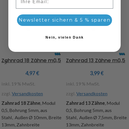
Newsletter sichern & 5 % sparen
Nein, vielen Dank
Zahnrad 18 Zähne m0,5
Zahnrad 13 Zähne m0,5
4,97
€
3,99
€
inkl. 19 % MwSt.
inkl. 19 % MwSt.
zzgl.
Versandkosten
zzgl.
Versandkosten
Zahnrad 18 Zähne
, Modul
Zahnrad 13 Zähne
, Modul
0,5, Bohrung 5mm, aus
0,5, Bohrung 5mm, aus
Stahl, Außen Ø 10mm, Breite
Stahl, Außen Ø 7,5mm, Breite
13mm, Zahnbreite
13mm, Zahnbreite