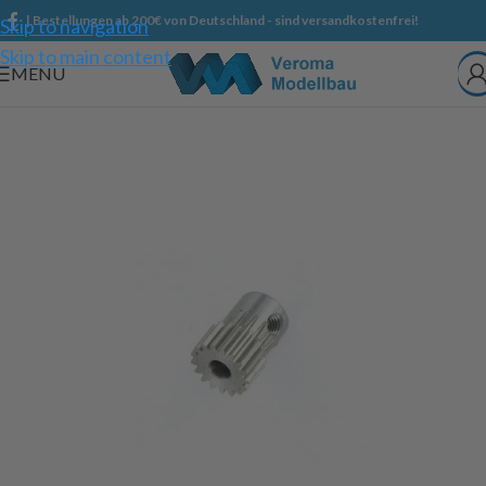
| Bestellungen ab 200€ von Deutschland - sind versandkostenfrei!
Skip to navigation
Skip to main content
MENU