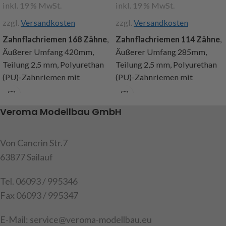
inkl. 19 % MwSt.
inkl. 19 % MwSt.
zzgl.
Versandkosten
zzgl.
Versandkosten
Zahnflachriemen 168 Zähne
,
Zahnflachriemen 114 Zähne
,
Äußerer Umfang 420mm,
Äußerer Umfang 285mm,
Teilung 2,5 mm, Polyurethan
Teilung 2,5 mm, Polyurethan
(PU)-Zahnriemen mit
(PU)-Zahnriemen mit
Stahlzugstrang,
Stahlzugstrang,
Dehnungsarm, geringer und
Dehnungsarm, geringer und
Veroma Modellbau GmbH
heller Abrieb, gute
heller Abrieb, gute
Beständigkeit gegen Öle,
Beständigkeit gegen Öle,
Fette und viele Chemikalien,
Fette und viele Chemikalien,
Von Cancrin Str.7
Temperaturbereich -30º bis
Temperaturbereich -30º bis
63877 Sailauf
+80ºC, gute Biegeeigenschaft,
+80ºC, gute Biegeeigenschaft,
Drehzahl – 4000 U/min
Drehzahl – 4000 U/min
Tel. 06093 / 995346
(abhängig von der
(abhängig von der
Fax 06093 / 995347
Zahnscheibengröße), Breite 6
Zahnscheibengröße), Breite 6
mm. Inhalt: 1
mm. Inhalt: 1
E-Mail: service@veroma-modellbau.eu