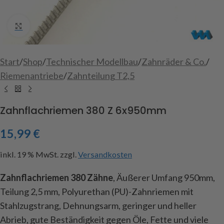
Click to enlarge
Start
/
Shop
/
Technischer Modellbau
/
Zahnräder & Co.
/
Riemenantriebe
/
Zahnteilung T2,5
Zahnflachriemen 380 Z 6x950mm
15,99
€
inkl. 19 % MwSt.
zzgl.
Versandkosten
Zahnflachriemen 380 Zähne
, Äußerer Umfang 950mm,
Teilung 2,5 mm, Polyurethan (PU)-Zahnriemen mit
Stahlzugstrang, Dehnungsarm, geringer und heller
Abrieb, gute Beständigkeit gegen Öle, Fette und viele