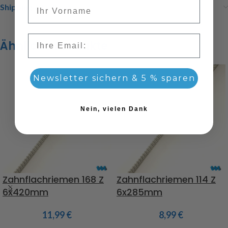
Vorname
Shipping & Delivery
Email
Ähnliche Produkte
Newsletter sichern & 5 % sparen
Nein, vielen Dank
Zahnflachriemen 168 Z
Zahnflachriemen 114 Z
6x420mm
6x285mm
11,99
€
8,99
€