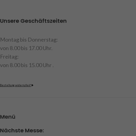
Zahnflachriemen
Zahnflachriemen
Art.Nr. 209525
Art.Nr. 209522
Unsere Geschäftszeiten
Montag bis Donnerstag:
von 8.00 bis 17.00 Uhr.
Freitag:
von 8.00 bis 15.00 Uhr .
Bestellung widerrufen?
Menü
Nächste Messe: