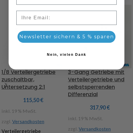
Email
Newsletter sichern & 5 % sparen
Nein, vielen Dank
1/8 Verteilergetriebe
3-Gang Getriebe mit
zuschaltbar,
Verteilergetriebe und
Untersetzung 2:1
selbstsperrenden
Differenzial
115,50
€
317,90
€
inkl. 19 % MwSt.
inkl. 19 % MwSt.
zzgl.
Versandkosten
zzgl.
Versandkosten
Verteilergetriebe