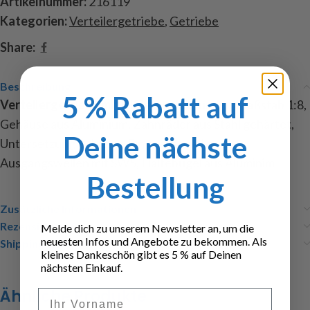
Artikelnummer:
216119
Kategorien:
Verteilergetriebe
,
Getriebe
Share:
Beschreibung
5 % Rabatt auf
Verteilergetriebe mit Differenzial
, für den Maßstab 1:8,
Gehäuse aus Aluminium, Zahnräder aus Stahl gehärtet,
Deine nächste
Untersetzung 3:1 , eine Eingangs- und zwei
Ausgangswellen mit SW5, Haltebügel aus Aluminim
Bestellung
Zusätzliche Informationen
Rezensionen (0)
Melde dich zu unserem Newsletter an, um die
neuesten Infos und Angebote zu bekommen. Als
Shipping & Delivery
kleines Dankeschön gibt es 5 % auf Deinen
nächsten Einkauf.
Ähnliche Produkte
Vorname