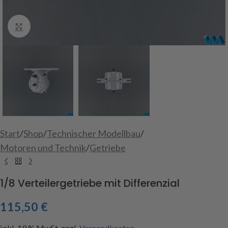
Click to enlarge
Start
/
Shop
/
Technischer Modellbau
/
Motoren und Technik
/
Getriebe
1/8 Verteilergetriebe mit Differenzial
115,50
€
inkl. 19 % MwSt.
zzgl.
Versandkosten