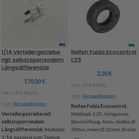
1/14 Verteilergetriebe
Reifen Fulda Ecocontrol
mit selbstsperrendem
1:25
Längsdifferenzial
3,20
€
170,00
€
inkl. 19 % MwSt.
inkl. 19 % MwSt.
zzgl.
Versandkosten
zzgl.
Versandkosten
Reifen Fulda Ecocontrol
,
Verteilergetriebe mit
Maßstab 1:25, Vollgummi,
selbstsperrendem
Beschriftung, Abm.: Außen Ø
Längsdifferenzial
, Maßstab
39mm, Innen Ø 22mm, Breite
1/14, passend zum Tamiya
12mm, Inhalt : 1 Stück