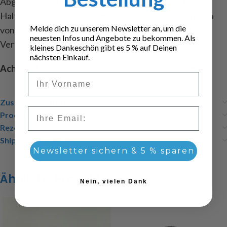
Abgangswellen 5mm, gehärtete Zahnräder, mit
Haltebügel (62mm breit), geeignet für Rahmenbreiten
Melde dich zu unserem Newsletter an, um die
von 60-63mm, Abm. LxBxH : 54x30x57mm, Inhalt: 1
neuesten Infos und Angebote zu bekommen. Als
Verteilergetriebe, Befestigungsschrauben
kleines Dankeschön gibt es 5 % auf Deinen
nächsten Einkauf.
Achtung!
Nicht für Kinder unter 14 Jahren geeignet.
Vorname
Zusätzliche Informationen
Email
Produktsicherheit
Rezensionen (0)
Shipping & Delivery
Newsletter sichern & 5 % sparen
Ähnliche Produkte
Nein, vielen Dank