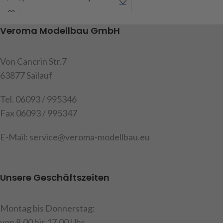
Arocs Kipper, Gehäuse aus
Art.Nr. 220615
Aluminium gefräst, 6fach
Veroma Modellbau GmbH
kugelgelagert, die
Untersetzung beträgt 3:1,
alles gehärtet, Inhalt: 1
Von Cancrin Str.7
Verteilergetriebe, 3
63877 Sailauf
Kardanmitnehmer, 2 Böcke, 2
Buchsen,
Tel. 06093 / 995346
Befestigungsschrauben
Fax 06093 / 995347
Art.Nr. 907610
E-Mail: service@veroma-modellbau.eu
Achtung!
Nicht für Kinder
unter 14 Jahren geeignet.
Unsere Geschäftszeiten
Montag bis Donnerstag:
von 8.00 bis 17.00 Uhr.