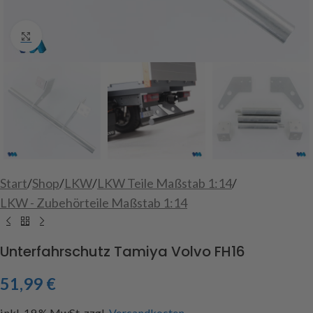
Click to enlarge
Start
/
Shop
/
LKW
/
LKW Teile Maßstab 1:14
/
LKW - Zubehörteile Maßstab 1:14
Unterfahrschutz Tamiya Volvo FH16
51,99
€
inkl. 19 % MwSt.
zzgl.
Versandkosten