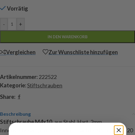
Vorrätig
-
+
IN DEN WARENKORB
Vergleichen
Zur Wunschliste hinzufügen
Artikelnummer:
222522
Kategorie:
Stiftschrauben
Share:
Beschreibung
Stiftschraube M4x10
, aus Stahl, Hart, 2mm
Innensechskant, mit Schneidring nach DIN 916, Inhalt 20