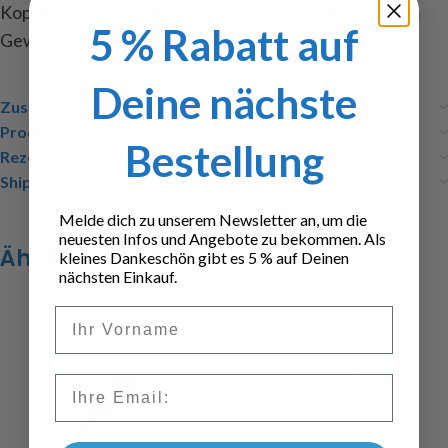
Kopfhöhe 2mm, DIN 933, aus Messing gedreht, 20mm
5 % Rabatt auf
Gewinde bis zum Kopf, Inhalt : 10 Stück
Deine nächste
Zusätzliche Informationen
Produktsicherheit
Bestellung
Rezensionen (0)
Shipping & Delivery
Melde dich zu unserem Newsletter an, um die
neuesten Infos und Angebote zu bekommen. Als
Ähnliche Produkte
kleines Dankeschön gibt es 5 % auf Deinen
nächsten Einkauf.
Vorname
Email