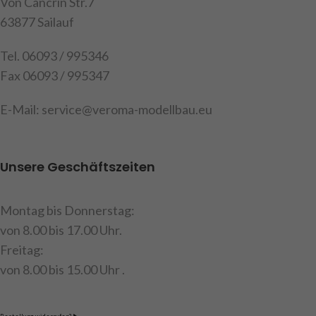
Von Cancrin Str.7
Achtung!
Nicht für Kinder
63877 Sailauf
unter 14 Jahren geeignet.
Tel. 06093 / 995346
Fax 06093 / 995347
E-Mail: service@veroma-modellbau.eu
Unsere Geschäftszeiten
Montag bis Donnerstag:
von 8.00 bis 17.00 Uhr.
Freitag:
von 8.00 bis 15.00 Uhr .