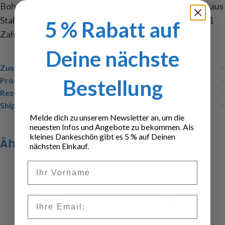
Bohrung von 5mm und einem Querloch M3, Schnecke aus
Stahl mit einer Bohrung von 4mm, Inhalt : 1 Schnecke, 1
5 % Rabatt auf
Zahnrad mit einer Stiftschraube M3x3
Deine nächste
Zusätzliche Informationen
Bestellung
Produktsicherheit
Rezensionen (0)
Shipping & Delivery
Melde dich zu unserem Newsletter an, um die
neuesten Infos und Angebote zu bekommen. Als
kleines Dankeschön gibt es 5 % auf Deinen
Ähnliche Produkte
nächsten Einkauf.
Vorname
Email