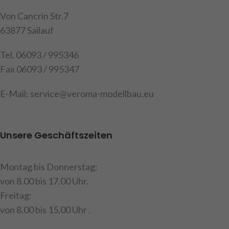
3mm.
3mm.
Von Cancrin Str.7
Art.Nr. 275171
Art.Nr. 275170
63877 Sailauf
Tel. 06093 / 995346
Fax 06093 / 995347
E-Mail: service@veroma-modellbau.eu
Unsere Geschäftszeiten
Montag bis Donnerstag:
von 8.00 bis 17.00 Uhr.
Freitag:
von 8.00 bis 15.00 Uhr .