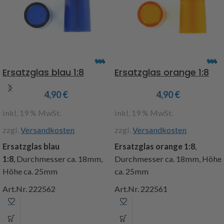
Programme fest
abgespeichert werden und
über die Fernsteuerung
aktiviert werden, max. 2
Rundumleuchten können
angeschlossen werden,
Ersatzglas blau 1:8
Ersatzglas orange 1:8
Betriebsspannung 4,8-6Volt
(BEC), der Baustein verfügt
4,90
€
4,90
€
über eine Klemmleiste mit
inkl. 19 % MwSt.
inkl. 19 % MwSt.
vier Ausgängen, geeignet für
Glühlampen mit max. 100mA
zzgl.
Versandkosten
zzgl.
Versandkosten
pro Ausgang, Abm.:
Ersatzglas blau
Ersatzglas orange 1:8
,
35x23x13mm. Inhalt: 1x
1:8
, Durchmesser ca. 18mm,
Durchmesser ca. 18mm, Höhe
Baustein aufgebaut und
Höhe ca. 25mm
ca. 25mm
geprüft, 1x Servokabel
Graupner J/R, Anschlussplan
Art.Nr. 222562
Art.Nr. 222561
Art.Nr. 191521
Achtung!
Nicht für Kinder