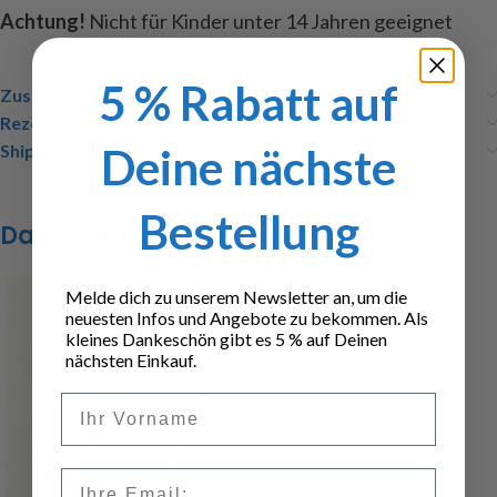
Achtung!
Nicht für Kinder unter 14 Jahren geeignet
5 % Rabatt auf
Zusätzliche Informationen
Rezensionen (0)
Deine nächste
Shipping & Delivery
Bestellung
Das könnte dir auch gefallen …
Melde dich zu unserem Newsletter an, um die
neuesten Infos und Angebote zu bekommen. Als
kleines Dankeschön gibt es 5 % auf Deinen
nächsten Einkauf.
Vorname
Email