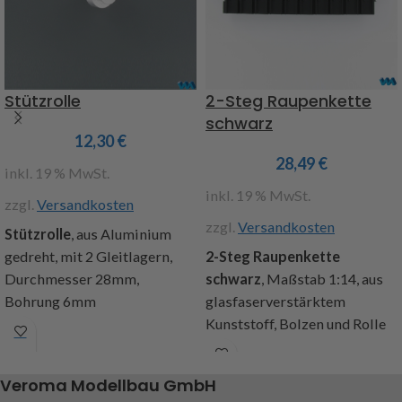
Stützrolle
2-Steg Raupenkette
schwarz
12,30
€
28,49
€
inkl. 19 % MwSt.
inkl. 19 % MwSt.
zzgl.
Versandkosten
zzgl.
Versandkosten
Stützrolle
, aus Aluminium
gedreht, mit 2 Gleitlagern,
2-Steg Raupenkette
Durchmesser 28mm,
schwarz
, Maßstab 1:14, aus
Bohrung 6mm
glasfaserverstärktem
Kunststoff, Bolzen und Rolle
Art.Nr. 295256
aus Stahl, schwarz oxidiert,
Breite 42mm, Teilung 15mm,
Veroma Modellbau GmbH
Gesamtlänge 154mm,