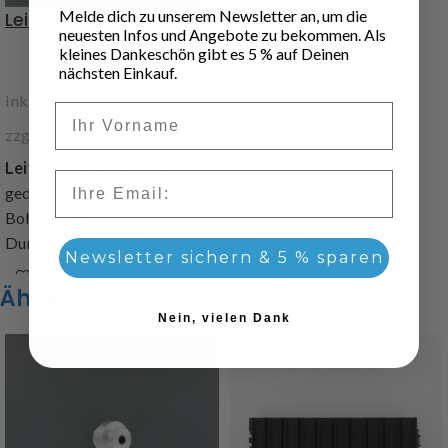
Melde dich zu unserem Newsletter an, um die
Leitrolle
neuesten Infos und Angebote zu bekommen. Als
kleines Dankeschön gibt es 5 % auf Deinen
18,00
€
nächsten Einkauf.
inkl. 19 % MwSt.
Vorname
zzgl.
Versandkosten
Leitrolle
, aus Aluminium
Email
gedreht, mit 2 Gleitlagern,
Bohrung 12 mm,
Durchmesser 65mm
Newsletter sichern & 5 % sparen
Art.Nr. 295230
Ähnliche Produkte
Nein, vielen Dank