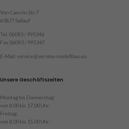
Gesamtgewicht ca. 38g. ,
Inhalt: 10 Glieder, 10 Bolzen
Von Cancrin Str.7
mit Sicherungsringen und 10
63877 Sailauf
Rollen
Tel. 06093 / 995346
Art.Nr. 907146
Fax 06093 / 995347
E-Mail: service@veroma-modellbau.eu
Unsere Geschäftszeiten
Montag bis Donnerstag:
von 8.00 bis 17.00 Uhr.
Freitag:
von 8.00 bis 15.00 Uhr .