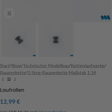
Click to enlarge
Start
/
Shop
/
Technischer Modellbau
/
Kettenlaufwerke
/
Raupenkette
/
2-Steg-Raupenkette Maßstab 1:14
Laufrollen
12,99
€
inkl. 19 % MwSt.
zzgl.
Versandkosten