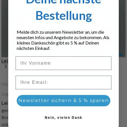
Bestellung
Melde dich zu unserem Newsletter an, um die
neuesten Infos und Angebote zu bekommen. Als
kleines Dankeschön gibt es 5 % auf Deinen
nächsten Einkauf.
Vorname
Leitrad 40mm
Kettenrad 19 Zähne
14,20
€
19,70
€
Email
inkl. 19 % MwSt.
inkl. 19 % MwSt.
zzgl.
Versandkosten
zzgl.
Versandkosten
Newsletter sichern & 5 % sparen
Leitrad
, aus Aluminium
Kettenrad 19 Zähne
,
gedreht, Durchmesser 40mm,
Maßstab 1/14, aus
Breite 16mm, Bohrung 6mm,
Aluminium, Durchmesser
Nein, vielen Dank
mit zwei Gleitlagerbuchsen,
47,5mm, Bohrung 6mm,