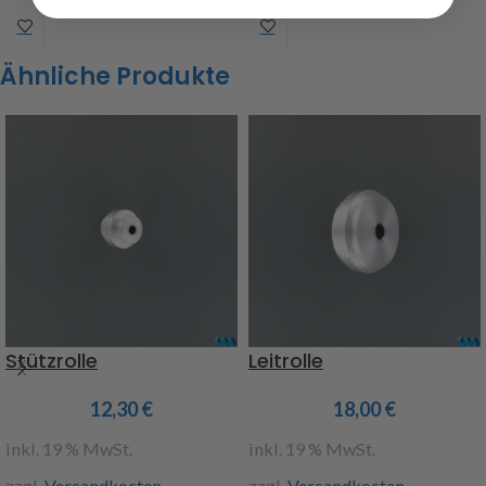
Inhalt: 1 Stück
Breite Verzahnung 5,5mm,
Gesamtbreite 11,5mm, mit
Art.Nr. 215069
Ähnliche Produkte
Querloch M3 zum Befestigen,
Inhalt: 1 Kettenrad, 1
Stiftschraube
Art.Nr. 215068
Stützrolle
Leitrolle
12,30
€
18,00
€
inkl. 19 % MwSt.
inkl. 19 % MwSt.
zzgl.
Versandkosten
zzgl.
Versandkosten