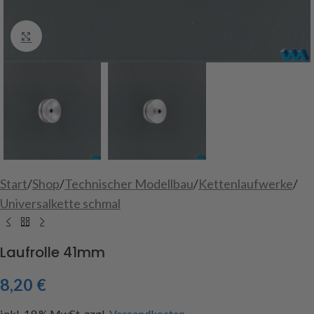
Click to enlarge
Start
/
Shop
/
Technischer Modellbau
/
Kettenlaufwerke
/
Universalkette schmal
Laufrolle 41mm
8,20
€
inkl. 19 % MwSt.
zzgl.
Versandkosten