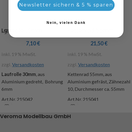
Newsletter sichern & 5 % sparen
Nein, vielen Dank
Laufrolle 30mm
Kettenrad 55mm
7,10
€
21,50
€
inkl. 19 % MwSt.
inkl. 19 % MwSt.
zzgl.
Versandkosten
zzgl.
Versandkosten
Laufrolle 30mm
, aus
Kettenrad 55mm, aus
Aluminium gedreht, Bohrung
Aluminium gefräst, Zähnezahl
6mm
10, Durchmesser ca. 55mm
Art.Nr. 215042
Art.Nr. 215041
Veroma Modellbau GmbH