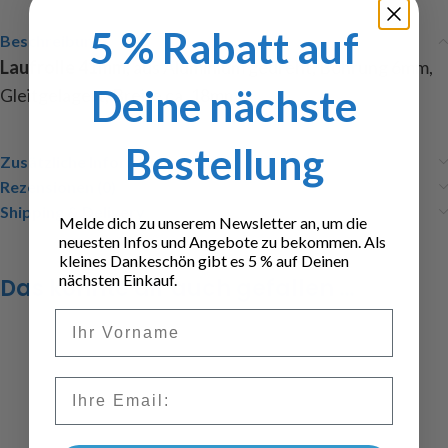
5 % Rabatt auf
Beschreibung
Laufrolle 41mm
, aus Aluminium gedreht, Bohrung 6mm,
Deine nächste
Gleitgelagert, Breite ca. 18mm
Bestellung
Zusätzliche Informationen
Rezensionen (0)
Shipping & Delivery
Melde dich zu unserem Newsletter an, um die
neuesten Infos und Angebote zu bekommen. Als
kleines Dankeschön gibt es 5 % auf Deinen
nächsten Einkauf.
Das könnte dir auch gefallen …
Vorname
Email