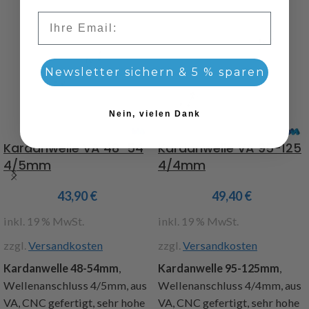
Email
Newsletter sichern & 5 % sparen
Nein, vielen Dank
Kardanwelle VA 48-54
Kardanwelle VA 95-125
4/5mm
4/4mm
43,90
€
49,40
€
inkl. 19 % MwSt.
inkl. 19 % MwSt.
zzgl.
Versandkosten
zzgl.
Versandkosten
Kardanwelle 48-54mm
,
Kardanwelle 95-125mm
,
Wellenanschluss 4/5mm, aus
Wellenanschluss 4/4mm, aus
VA, CNC gefertigt, sehr hohe
VA, CNC gefertigt, sehr hohe