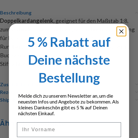
Beschreibung
Doppelkardangelenk,
geeignet für den Maßstab 1:8,
zum verbinden zweier Achsen, sehr robuste Ausführung
5 % Rabatt auf
für hohes Drehmoment bei gleichzeitig sauberen
Rundlauf, Länge 100mm, Längenausgleich max.12mm,
Buchsen mit Innenseckskant SW5, gehärtet,
Deine nächste
Stiftschrauben liegen bei .
Bestellung
Zusätzliche Informationen
Rezensionen (0)
Melde dich zu unserem Newsletter an, um die
Shipping & Delivery
neuesten Infos und Angebote zu bekommen. Als
kleines Dankeschön gibt es 5 % auf Deinen
nächsten Einkauf.
Ähnliche Produkte
Vorname