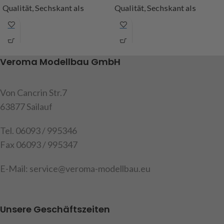
Qualität, Sechskant als
Qualität, Sechskant als
Längenausgleich,
Längenausgleich,
Durchmesser 10mm, Inhalt: 1
Durchmesser 10mm, Inhalt: 1
Kardanwelle, 2
Kardanwelle, 2
Stiftschrauben M3x3
Stiftschrauben M3x3
Veroma Modellbau GmbH
Art.Nr. 251261
Art.Nr. 251255
Von Cancrin Str.7
63877 Sailauf
Tel. 06093 / 995346
Fax 06093 / 995347
E-Mail: service@veroma-modellbau.eu
Unsere Geschäftszeiten